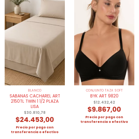
BLANCO
CONJUNTO TAZA SOFT
SABANAS CACHAREL ART
BYK ART 9820
2150TL TWIN 1 1/2 PLAZA
$
12.432,42
LISA
$
9.867,00
$
30.810,78
Precio por pago con
$
24.453,00
transferencia o efectivo
Precio por pago con
transferencia o efectivo