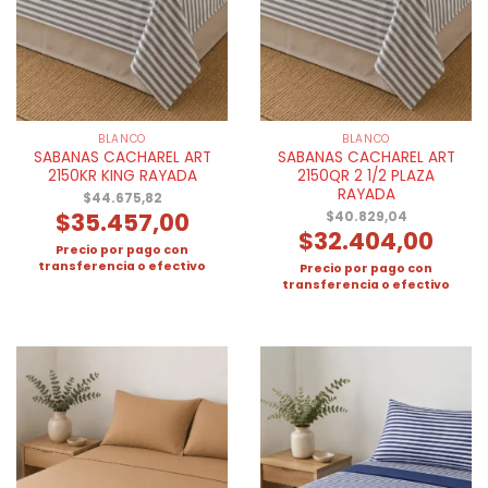
BLANCO
BLANCO
SABANAS CACHAREL ART
SABANAS CACHAREL ART
2150KR KING RAYADA
2150QR 2 1/2 PLAZA
RAYADA
$
44.675,82
$
35.457,00
$
40.829,04
$
32.404,00
Precio por pago con
transferencia o efectivo
Precio por pago con
transferencia o efectivo