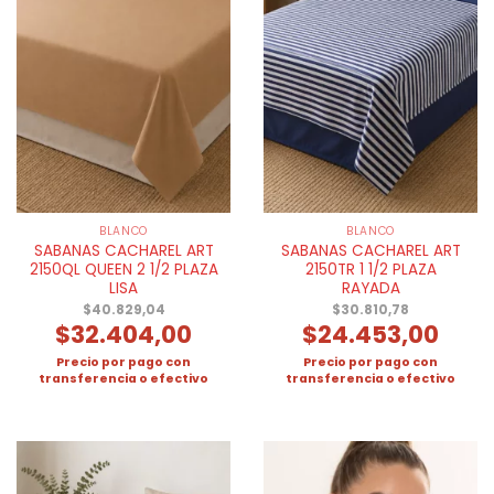
BLANCO
BLANCO
SABANAS CACHAREL ART
SABANAS CACHAREL ART
2150QL QUEEN 2 1/2 PLAZA
2150TR 1 1/2 PLAZA
LISA
RAYADA
$
40.829,04
$
30.810,78
$
32.404,00
$
24.453,00
Precio por pago con
Precio por pago con
transferencia o efectivo
transferencia o efectivo