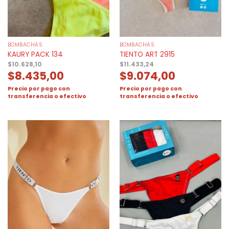
BOMBACHAS
BOMBACHAS
KAURY PACK 134
TIENTO ART 2915
$
10.628,10
$
11.433,24
$
8.435,00
$
9.074,00
Precio por pago con
Precio por pago con
transferencia o efectivo
transferencia o efectivo