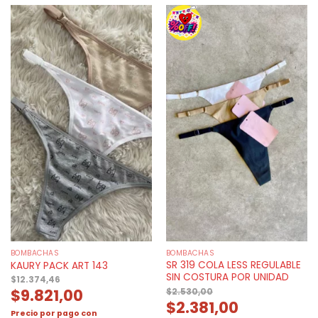
BOMBACHAS
BOMBACHAS
SR 319 COLA LESS REGULABLE
KAURY PACK ART 143
SIN COSTURA POR UNIDAD
$
12.374,46
$
9.821,00
$
2.530,00
$
2.381,00
Precio por pago con