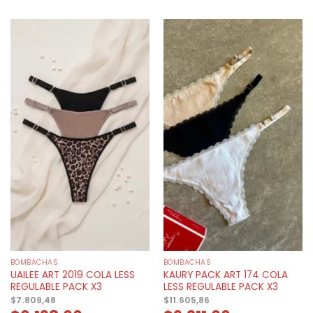
BOMBACHAS
BOMBACHAS
UAILEE ART 2019 COLA LESS
KAURY PACK ART 174 COLA
REGULABLE PACK X3
LESS REGULABLE PACK X3
$
7.809,48
$
11.605,86