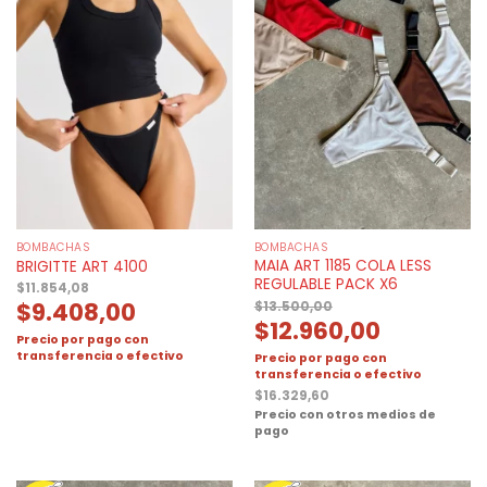
BOMBACHAS
BOMBACHAS
MAIA ART 1185 COLA LESS
BRIGITTE ART 4100
REGULABLE PACK X6
$
11.854,08
$
9.408,00
$
13.500,00
$
12.960,00
Precio por pago con
transferencia o efectivo
Precio por pago con
transferencia o efectivo
$
16.329,60
Precio con otros medios de
pago