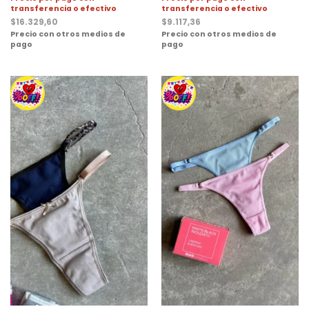
transferencia o efectivo
transferencia o efectivo
$
16.329,60
$
9.117,36
Precio con otros medios de
Precio con otros medios de
pago
pago