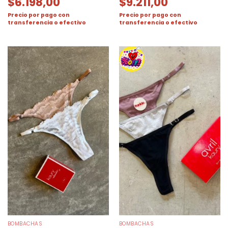
$
6.198,00
$
9.211,00
Precio por pago con
Precio por pago con
transferencia o efectivo
transferencia o efectivo
BOMBACHAS
BOMBACHAS