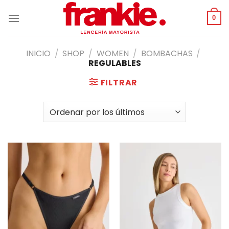
Saltar
al
0
contenido
INICIO
/
SHOP
/
WOMEN
/
BOMBACHAS
/
REGULABLES
FILTRAR