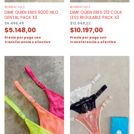
BOMBACHAS
BOMBACHAS
DIME QUIEN ERES 9200 HILO
DIME QUIEN ERES 213 COLA
DENTAL PACK X3
LESS REGULABLE PACK X3
$
6.486,48
$
12.848,22
$
5.148,00
$
10.197,00
Precio por pago con
Precio por pago con
transferencia o efectivo
transferencia o efectivo