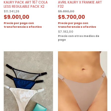
KAURY PACK ART 167 COLA
AVRIL KAURY X FRANKIE ART
LESS REGULABLE PACK X2
F32
$
11.341,26
$
5.890,00
$
9.001,00
$
5.700,00
Precio por pago con
Precio por pago con
transferencia o efectivo
transferencia o efectivo
$
7.182,00
Precio con otros medios de
pago