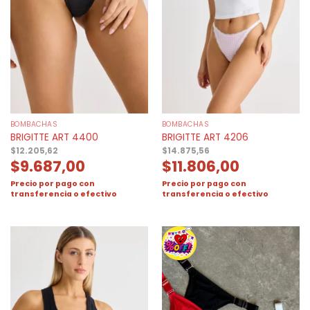
BOMBACHAS
BOMBACHAS
BRIGITTE ART 4400
BRIGITTE ART 4206
$
12.205,62
$
14.875,56
$
9.687,00
$
11.806,00
Precio por pago con
Precio por pago con
transferencia o efectivo
transferencia o efectivo