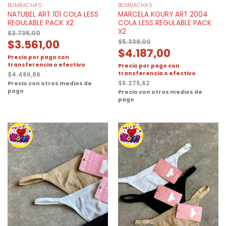
BOMBACHAS
BOMBACHAS
NATUBEL ART 101 COLA LESS
MARCELA KOURY ART 2004
REGULABLE PACK X2
COLA LESS REGULABLE PACK
X2
$
3.735,00
$
3.561,00
$
5.339,00
$
4.187,00
Precio por pago con
transferencia o efectivo
Precio por pago con
transferencia o efectivo
$
4.486,86
$
5.275,62
Precio con otros medios de
pago
Precio con otros medios de
pago