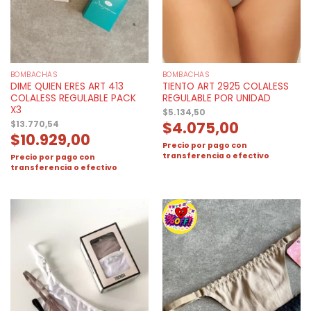
BOMBACHAS
BOMBACHAS
DIME QUIEN ERES ART 413
TIENTO ART 2925 COLALESS
COLALESS REGULABLE PACK
REGULABLE POR UNIDAD
X3
$
5.134,50
$
4.075,00
$
13.770,54
$
10.929,00
Precio por pago con
transferencia o efectivo
Precio por pago con
transferencia o efectivo