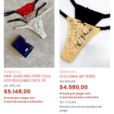
BOMBACHAS
BOMBACHAS
DIME QUIEN ERES 9106 COLA
DOLCISIMA ART 83812
LESS REGULABLE PACK X3
$
4.821,00
$
4.580,00
$
6.486,48
$
5.148,00
Precio por pago con
transferencia o efectivo
Precio por pago con
transferencia o efectivo
$
5.770,80
Precio con otros medios de
pago