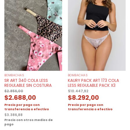
BOMBACHAS
BOMBACHAS
SR ART 340 COLA LESS
KAURY PACK ART 173 COLA
REGULABLE SIN COSTURA
LESS REGULABLE PACK X3
$
2.856,00
$
10.447,92
$
2.688,00
$
8.292,00
Precio por pago con
Precio por pago con
transferencia o efectivo
transferencia o efectivo
$
3.386,88
Precio con otros medios de
pago