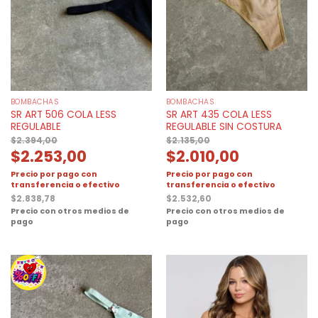
BOMBACHAS
BOMBACHAS
SR ART 506 COLA LESS
SR ART 435 COLA LESS
REGULABLE
REGULABLE SIN COSTURA
$
2.394,00
$
2.135,00
$
2.253,00
$
2.010,00
Precio por pago con
Precio por pago con
transferencia o efectivo
transferencia o efectivo
$
2.838,78
$
2.532,60
Precio con otros medios de
Precio con otros medios de
pago
pago