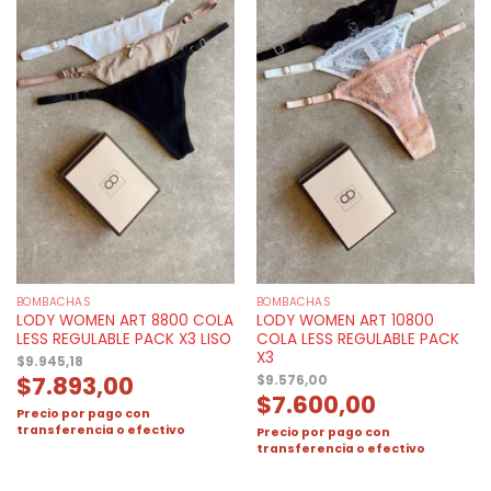
BOMBACHAS
BOMBACHAS
LODY WOMEN ART 8800 COLA
LODY WOMEN ART 10800
LESS REGULABLE PACK X3 LISO
COLA LESS REGULABLE PACK
X3
$
9.945,18
$
7.893,00
$
9.576,00
$
7.600,00
Precio por pago con
transferencia o efectivo
Precio por pago con
transferencia o efectivo