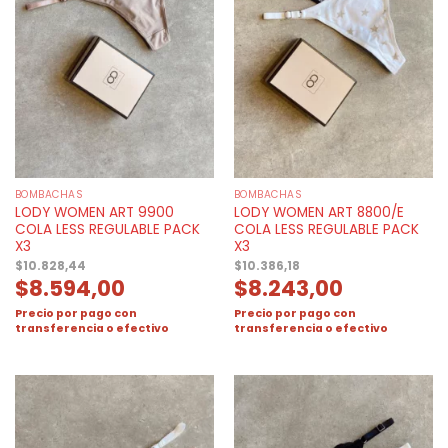
BOMBACHAS
BOMBACHAS
LODY WOMEN ART 9900
LODY WOMEN ART 8800/E
COLA LESS REGULABLE PACK
COLA LESS REGULABLE PACK
X3
X3
$
10.828,44
$
10.386,18
$
8.594,00
$
8.243,00
Precio por pago con
Precio por pago con
transferencia o efectivo
transferencia o efectivo