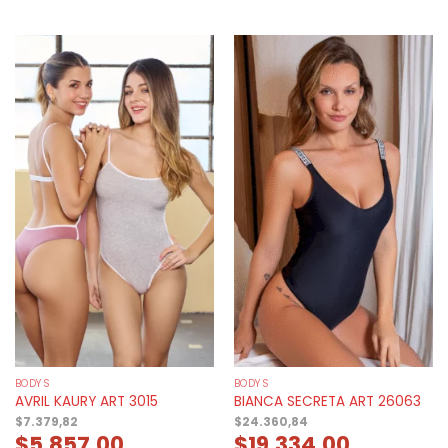
BODYS
BODYS
AVRIL KAURY ART 3015
BIANCA SECRETA ART 26063
$
7.379,82
$
24.360,84
$
5.857,00
$
19.334,00