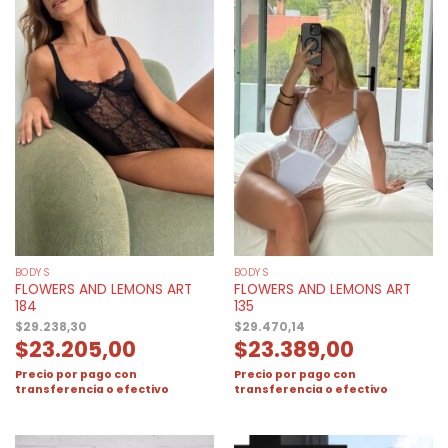
BODYS
BODYS
FLOWERS AND LEMONS ART
FLOWERS AND LEMONS ART
184
135
$
29.238,30
$
29.470,14
$
23.205,00
$
23.389,00
Precio por pago con
Precio por pago con
transferencia o efectivo
transferencia o efectivo