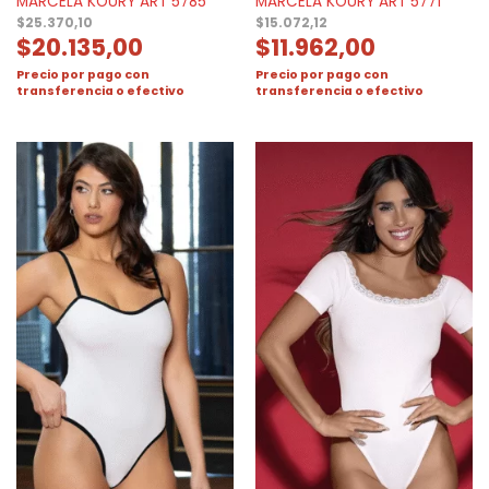
MARCELA KOURY ART 5785
MARCELA KOURY ART 5771
$
25.370,10
$
15.072,12
$
20.135,00
$
11.962,00
Precio por pago con
Precio por pago con
transferencia o efectivo
transferencia o efectivo