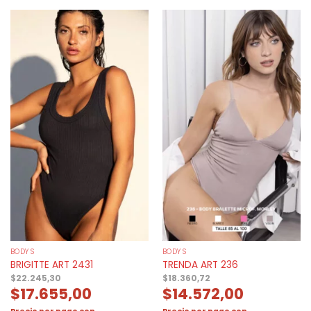
BODYS
BODYS
BRIGITTE ART 2431
TRENDA ART 236
$
22.245,30
$
18.360,72
$
17.655,00
$
14.572,00