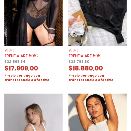
BODYS
BODYS
TRENDA ART 5052
TRENDA ART 5051
$
22.565,34
$
23.788,80
$
17.909,00
$
18.880,00
Precio por pago con
Precio por pago con
transferencia o efectivo
transferencia o efectivo