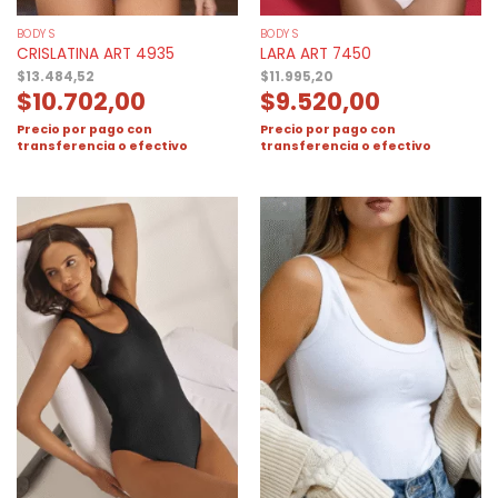
BODYS
BODYS
CRISLATINA ART 4935
LARA ART 7450
$
13.484,52
$
11.995,20
$
10.702,00
$
9.520,00
Precio por pago con
Precio por pago con
transferencia o efectivo
transferencia o efectivo