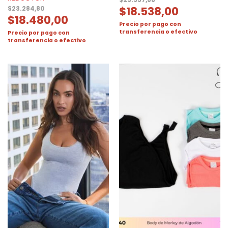
$
23.357,88
$
18.538,00
$
23.284,80
$
18.480,00
Precio por pago con
transferencia o efectivo
Precio por pago con
transferencia o efectivo