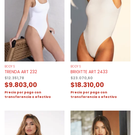
BODYS
BODYS
TRENDA ART 232
BRIGITTE ART 2433
$
12.351,78
$
23.070,60
$
9.803,00
$
18.310,00
Precio por pago con
Precio por pago con
transferencia o efectivo
transferencia o efectivo