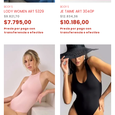
BODYS
BODYS
LODY WOMEN ART 5329
JE TAIME ART 3040P
$
9.821,70
$
12.834,36
$
7.795,00
$
10.186,00
Precio por pago con
Precio por pago con
transferencia o efectivo
transferencia o efectivo