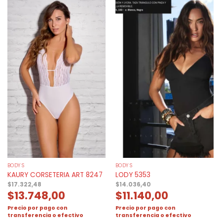
BODYS
BODYS
KAURY CORSETERIA ART 8247
LODY 5353
$
17.322,48
$
14.036,40
$
13.748,00
$
11.140,00
Precio por pago con
Precio por pago con
transferencia o efectivo
transferencia o efectivo