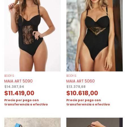
BODYS
BODYS
MAIA ART 5090
MAIA ART 5060
$
14.387,94
$
13.378,68
$
11.419,00
$
10.618,00
Precio por pago con
Precio por pago con
transferencia o efectivo
transferencia o efectivo