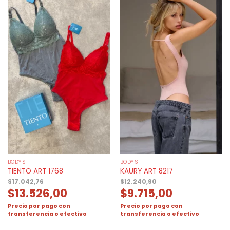
BODYS
BODYS
TIENTO ART 1768
KAURY ART 8217
$
17.042,76
$
12.240,90
$
13.526,00
$
9.715,00
Precio por pago con
Precio por pago con
transferencia o efectivo
transferencia o efectivo