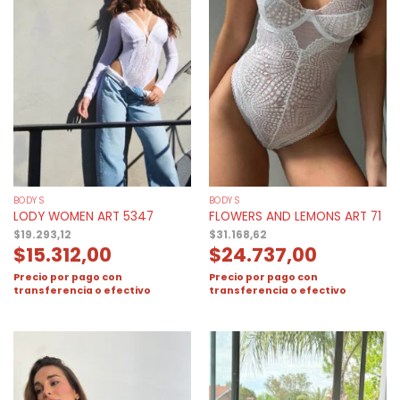
BODYS
BODYS
LODY WOMEN ART 5347
FLOWERS AND LEMONS ART 71
$
19.293,12
$
31.168,62
$
15.312,00
$
24.737,00
Precio por pago con
Precio por pago con
transferencia o efectivo
transferencia o efectivo