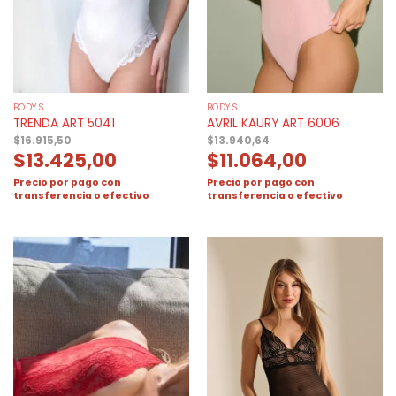
BODYS
BODYS
TRENDA ART 5041
AVRIL KAURY ART 6006
$
16.915,50
$
13.940,64
$
13.425,00
$
11.064,00
Precio por pago con
Precio por pago con
transferencia o efectivo
transferencia o efectivo