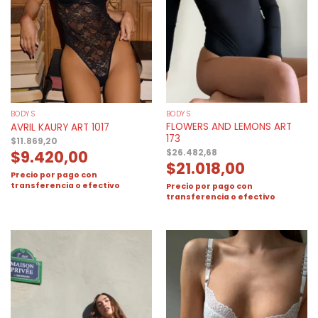
BODYS
BODYS
FLOWERS AND LEMONS ART
AVRIL KAURY ART 1017
173
$
11.869,20
$
9.420,00
$
26.482,68
$
21.018,00
Precio por pago con
transferencia o efectivo
Precio por pago con
transferencia o efectivo