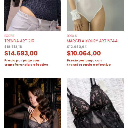
BODYS
BODYS
TRENDA ART 210
MARCELA KOURY ART 5744
$
18.513,18
$
12.680,64
$
14.693,00
$
10.064,00
Precio por pago con
Precio por pago con
transferencia o efectivo
transferencia o efectivo