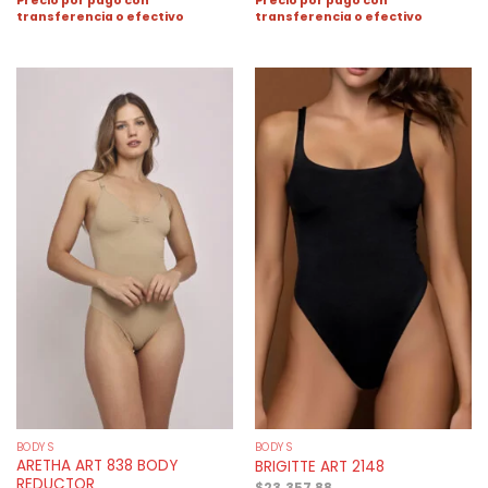
Precio por pago con
Precio por pago con
transferencia o efectivo
transferencia o efectivo
BODYS
BODYS
ARETHA ART 838 BODY
BRIGITTE ART 2148
REDUCTOR