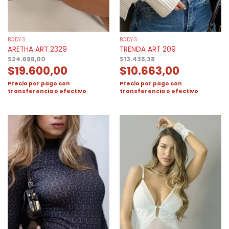
BODYS
BODYS
ARETHA ART 2329
TRENDA ART 209
$
24.696,00
$
13.435,38
$
19.600,00
$
10.663,00
Precio por pago con
Precio por pago con
transferencia o efectivo
transferencia o efectivo