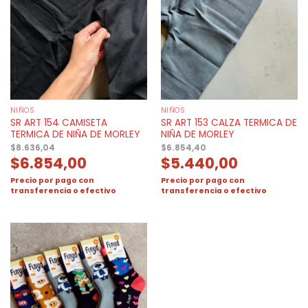
NIÑOS
NIÑOS
SR ART 154 CAMISETA
SR ART 153 CALZA TERMICA DE
TERMICA DE NIÑA DE MORLEY
NIÑA DE MORLEY
$
8.636,04
$
6.854,40
$
6.854,00
$
5.440,00
Precio por pago con
Precio por pago con
transferencia o efectivo
transferencia o efectivo