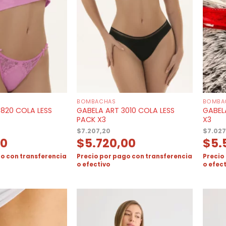
BOMBACHAS
BOMBA
820 COLA LESS
GABELA ART 3010 COLA LESS
GABELA
PACK X3
X3
$
7.207,20
$
7.027
00
$
5.720,00
$
5.
o con transferencia
Precio por pago con transferencia
Precio
o efectivo
o efec