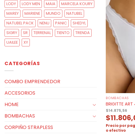
LODY
LODY MEN
MAIA
MARCELA KOURY
MAREY
MARIENE
MUNDO
NATUBEL
NATUBEL PACK
NENU
PANIC
SHEDYL
SIGRY
SR
TERRENAL
TIENTO
TRENDA
UAILEE
XY
CATEGORÍAS
COMBO EMPRENDEDOR
ACCESORIOS
BOMBACHAS
BRIGITTE ART
HOME
$
14.875,56
BOMBACHAS
$
11.806
Precio por pag
CORPIÑO STRAPLESS
o efectivo