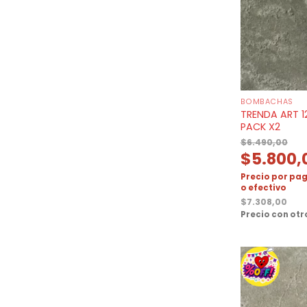
BOMBACHAS
TRENDA ART 1
PACK X2
$
6.490,00
$
5.800,
Precio por pag
o efectivo
$
7.308,00
Precio con ot