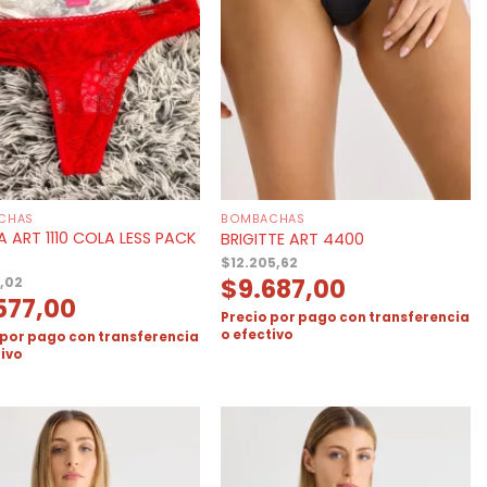
CHAS
BOMBACHAS
 ART 1110 COLA LESS PACK
BRIGITTE ART 4400
$
12.205,62
$
9.687,00
,02
577,00
Precio por pago con transferencia
o efectivo
 por pago con transferencia
tivo