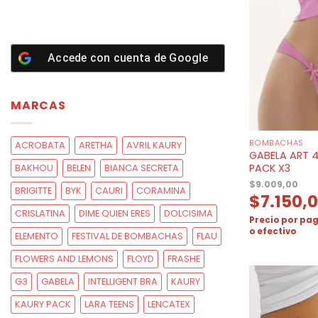
Accede con cuenta de
Google
MARCAS
BOMBACHAS
ACROBATA
ARETHA
AVRIL KAURY
GABELA ART 4
PACK X3
BAKHOU
BELEN
BIANCA SECRETA
$
9.009,00
BRIGITTE
BYK
CAURI
CORAMINA
$
7.150,
CRISLATINA
DIME QUIEN ERES
DOLCISIMA
Precio por pag
o efectivo
ELEMENTO
FESTIVAL DE BOMBACHAS
FLAU
FLOWERS AND LEMONS
FLOYD
FRASHE
G3
GABELA
INTELLIGENT BRA
KAURY
KAURY PACK
LARA TEENS
LENCATEX