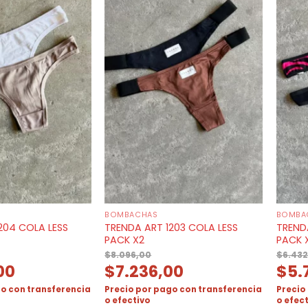
BOMBACHAS
BOMBA
204 COLA LESS
TRENDA ART 1203 COLA LESS
TRENDA
PACK X2
PACK 
$
8.096,00
$
6.432
00
$
7.236,00
$
5.
o con transferencia
Precio por pago con transferencia
Precio
o efectivo
o efec