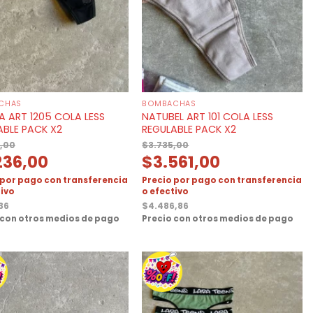
CHAS
BOMBACHAS
A ART 1205 COLA LESS
NATUBEL ART 101 COLA LESS
ABLE PACK X2
REGULABLE PACK X2
,00
$
3.735,00
236,00
$
3.561,00
 por pago con transferencia
Precio por pago con transferencia
tivo
o efectivo
,36
$
4.486,86
 con otros medios de pago
Precio con otros medios de pago