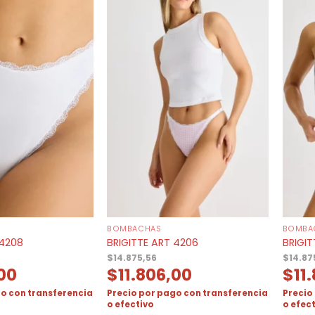
BOMBACHAS
BOMBA
 4208
BRIGITTE ART 4206
BRIGIT
$
14.875,56
$
14.87
,00
$
11.806,00
$
11
o con transferencia
Precio por pago con transferencia
Precio
o efectivo
o efec