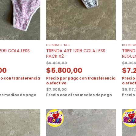
BOMBACHAS
BOMBA
209 COLA LESS
TRENDA ART 1208 COLA LESS
TREND
PACK X2
REGUL
$
6.490,00
$
8.096
00
$
5.800,00
$
7.
o con transferencia
Precio por pago con transferencia
Precio
o efectivo
o efec
$
7.308,00
$
9.117
ros medios de pago
Precio con otros medios de pago
Precio