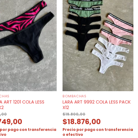
CHAS
BOMBACHAS
 ART 1201 COLA LESS
LARA ART 9992 COLA LESS PACK
X2
X12
,00
$
19.800,00
749,00
$
18.876,00
 por pago con transferencia
Precio por pago con transferencia
tivo
o efectivo