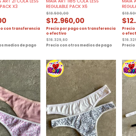
 ART 21 COLA LESS
MAIA ART 1185 COLA LESS
MAIA A
 PACK X3
REGULABLE PACK X6
REGUL
$
13.500,00
$
13.50
00
$
12.960,00
$
12
o con transferencia
Precio por pago con transferencia
Precio
o efectivo
o efec
$
16.329,60
$
16.32
ros medios de pago
Precio con otros medios de pago
Precio