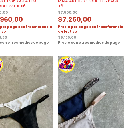
RT 1285 COLA LESS
MAIA ART 1120 COLA LESS PACK
ABLE PACK X6
X6
0,00
$
7.500,00
.960,00
$
7.250,00
 por pago con transferencia
Precio por pago con transferencia
tivo
o efectivo
9,60
$
9.135,00
 con otros medios de pago
Precio con otros medios de pago