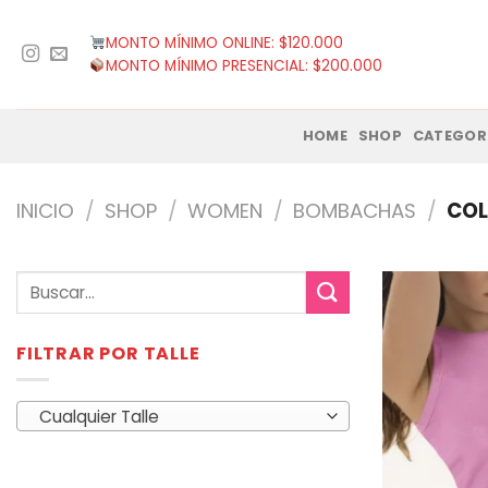
Saltar
al
MONTO MÍNIMO ONLINE: $120.000
contenido
MONTO MÍNIMO PRESENCIAL: $200.000
HOME
SHOP
CATEGOR
INICIO
/
SHOP
/
WOMEN
/
BOMBACHAS
/
COL
Buscar
por:
FILTRAR POR TALLE
Cualquier Talle