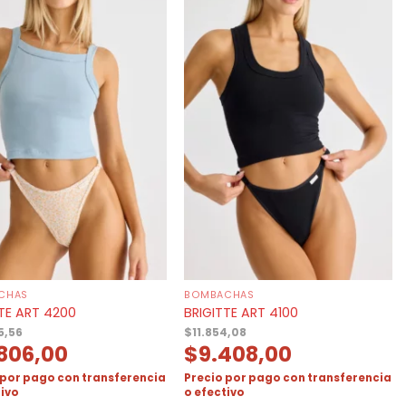
CHAS
BOMBACHAS
TE ART 4200
BRIGITTE ART 4100
5,56
$
11.854,08
.806,00
$
9.408,00
 por pago con transferencia
Precio por pago con transferencia
tivo
o efectivo