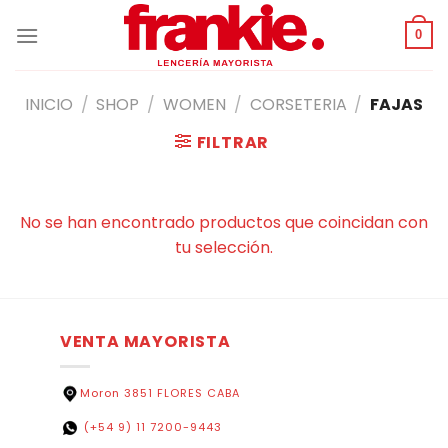
Saltar
al
0
contenido
INICIO
/
SHOP
/
WOMEN
/
CORSETERIA
/
FAJAS
FILTRAR
No se han encontrado productos que coincidan con
tu selección.
VENTA MAYORISTA
Moron 3851 FLORES CABA
(+54 9) 11 7200-9443