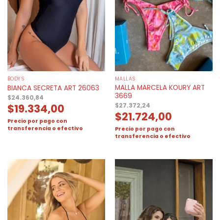
BODYS
MALLAS
MALLA MARCELA KOURY ART
BIANCA SECRETA ART 26063
3669
$
24.360,84
$
19.334,00
$
27.372,24
$
21.724,00
Precio por pago con
transferencia o efectivo
Precio por pago con
transferencia o efectivo