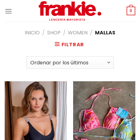
Saltar
al
0
contenido
INICIO
/
SHOP
/
WOMEN
/
MALLAS
FILTRAR