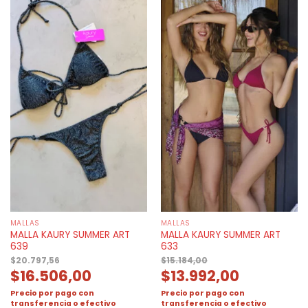
MALLAS
MALLAS
MALLA KAURY SUMMER ART
MALLA KAURY SUMMER ART
639
633
$
20.797,56
$
15.184,00
$
16.506,00
$
13.992,00
Precio por pago con
Precio por pago con
transferencia o efectivo
transferencia o efectivo