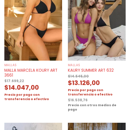
MALLAS
MALLAS
MALLA MARCELA KOURY ART
KAURY SUMMER ART 632
3661
$
14.545,00
$
13.126,00
$
17.699,22
$
14.047,00
Precio por pago con
transferencia o efectivo
Precio por pago con
transferencia o efectivo
$
16.538,76
Precio con otros medios de
pago