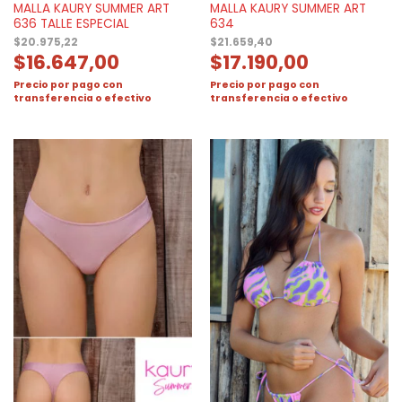
MALLA KAURY SUMMER ART
MALLA KAURY SUMMER ART
636 TALLE ESPECIAL
634
$
20.975,22
$
21.659,40
$
16.647,00
$
17.190,00
Precio por pago con
Precio por pago con
transferencia o efectivo
transferencia o efectivo