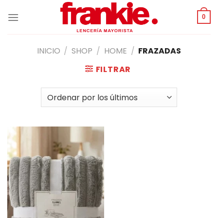
Saltar
al
0
contenido
INICIO
/
SHOP
/
HOME
/
FRAZADAS
FILTRAR