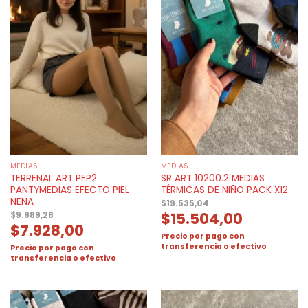
MEDIAS
MEDIAS
TERRENAL ART PEP2
SR ART 10200.2 MEDIAS
PANTYMEDIAS EFECTO PIEL
TÉRMICAS DE NIÑO PACK X12
NENA
$
19.535,04
$
15.504,00
$
9.989,28
$
7.928,00
Precio por pago con
transferencia o efectivo
Precio por pago con
transferencia o efectivo