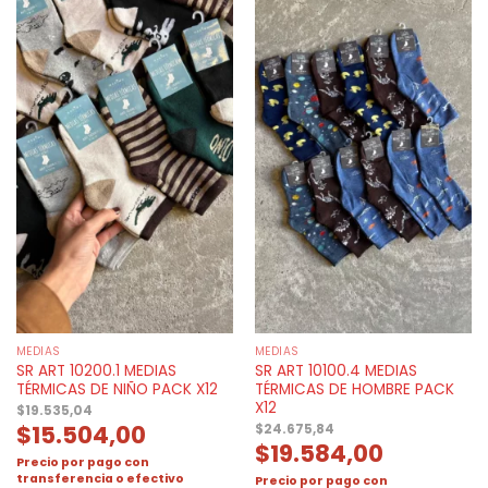
MEDIAS
MEDIAS
SR ART 10200.1 MEDIAS
SR ART 10100.4 MEDIAS
TÉRMICAS DE NIÑO PACK X12
TÉRMICAS DE HOMBRE PACK
X12
$
19.535,04
$
15.504,00
$
24.675,84
$
19.584,00
Precio por pago con
transferencia o efectivo
Precio por pago con