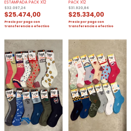
ESTAMPADA PACK X12
PACK X12
$
32.097,24
$
31.920,84
$
25.474,00
$
25.334,00
Precio por pago con
Precio por pago con
transferencia o efectivo
transferencia o efectivo