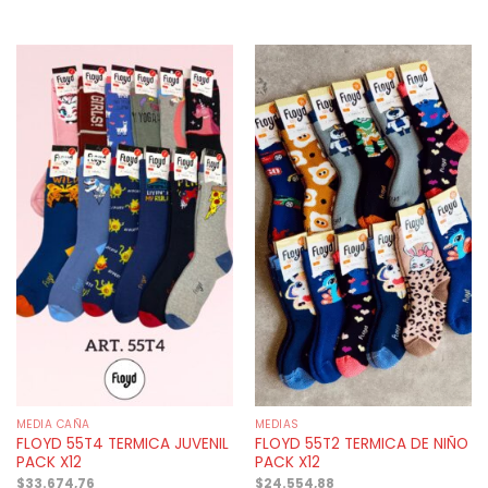
MEDIA CAÑA
MEDIAS
FLOYD 55T4 TERMICA JUVENIL
FLOYD 55T2 TERMICA DE NIÑO
PACK X12
PACK X12
$
33.674,76
$
24.554,88