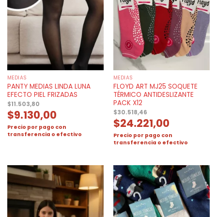
MEDIAS
MEDIAS
PANTY MEDIAS LINDA LUNA
FLOYD ART MJ25 SOQUETE
EFECTO PIEL FRIZADAS
TÉRMICO ANTIDESLIZANTE
PACK X12
$
11.503,80
$
9.130,00
$
30.518,46
$
24.221,00
Precio por pago con
transferencia o efectivo
Precio por pago con
transferencia o efectivo