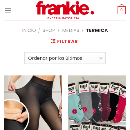
Saltar
al
0
contenido
INICIO
/
SHOP
/
MEDIAS
/
TERMICA
FILTRAR