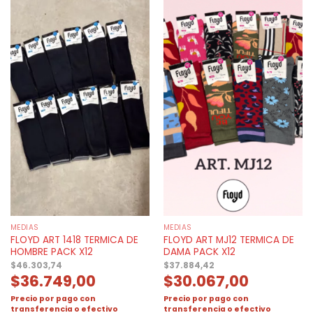
MEDIAS
MEDIAS
FLOYD ART 1418 TERMICA DE
FLOYD ART MJ12 TERMICA DE
HOMBRE PACK X12
DAMA PACK X12
$
46.303,74
$
37.884,42
$
36.749,00
$
30.067,00
Precio por pago con
Precio por pago con
transferencia o efectivo
transferencia o efectivo