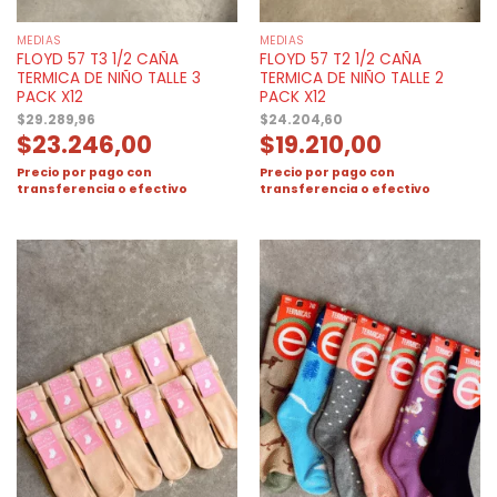
MEDIAS
MEDIAS
FLOYD 57 T3 1/2 CAÑA
FLOYD 57 T2 1/2 CAÑA
TERMICA DE NIÑO TALLE 3
TERMICA DE NIÑO TALLE 2
PACK X12
PACK X12
$
29.289,96
$
24.204,60
$
23.246,00
$
19.210,00
Precio por pago con
Precio por pago con
transferencia o efectivo
transferencia o efectivo