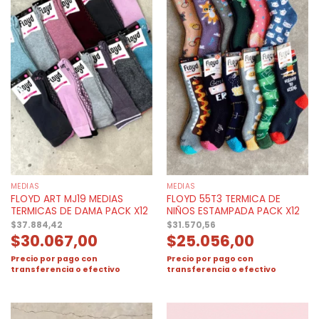
MEDIAS
MEDIAS
FLOYD ART MJ19 MEDIAS
FLOYD 55T3 TERMICA DE
TERMICAS DE DAMA PACK X12
NIÑOS ESTAMPADA PACK X12
$
37.884,42
$
31.570,56
$
30.067,00
$
25.056,00
Precio por pago con
Precio por pago con
transferencia o efectivo
transferencia o efectivo