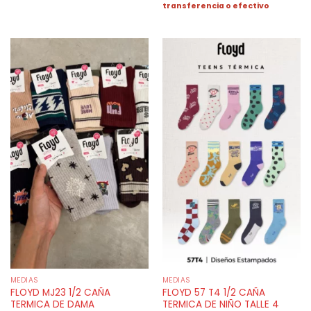
transferencia o efectivo
MEDIAS
MEDIAS
FLOYD MJ23 1/2 CAÑA
FLOYD 57 T4 1/2 CAÑA
TERMICA DE DAMA
TERMICA DE NIÑO TALLE 4