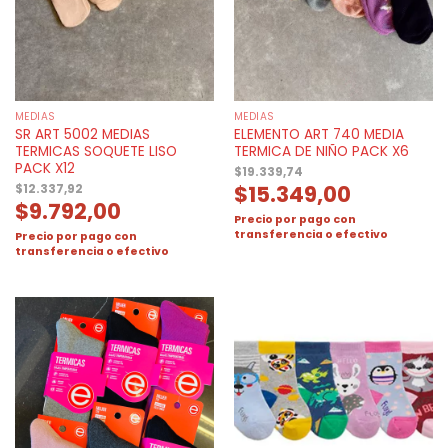
MEDIAS
MEDIAS
SR ART 5002 MEDIAS
ELEMENTO ART 740 MEDIA
TERMICAS SOQUETE LISO
TERMICA DE NIÑO PACK X6
PACK X12
$
19.339,74
$
15.349,00
$
12.337,92
$
9.792,00
Precio por pago con
transferencia o efectivo
Precio por pago con
transferencia o efectivo