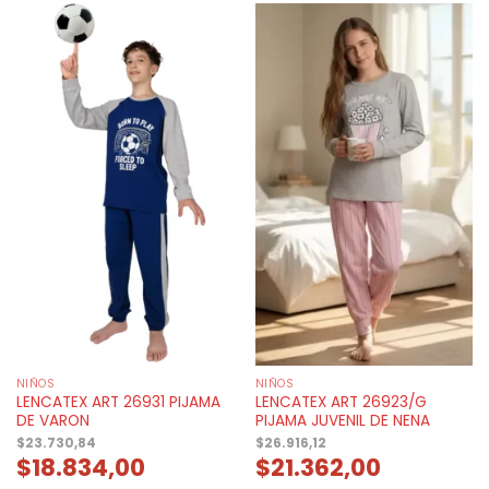
NIÑOS
NIÑOS
LENCATEX ART 26931 PIJAMA
LENCATEX ART 26923/G
DE VARON
PIJAMA JUVENIL DE NENA
$
23.730,84
$
26.916,12
$
18.834,00
$
21.362,00