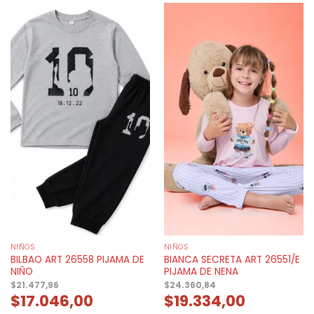
NIÑOS
NIÑOS
BILBAO ART 26558 PIJAMA DE
BIANCA SECRETA ART 26551/E
NIÑO
PIJAMA DE NENA
$
21.477,96
$
24.360,84
$
17.046,00
$
19.334,00