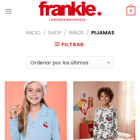
Saltar
al
0
contenido
INICIO
/
SHOP
/
NIÑOS
/
PIJAMAS
FILTRAR