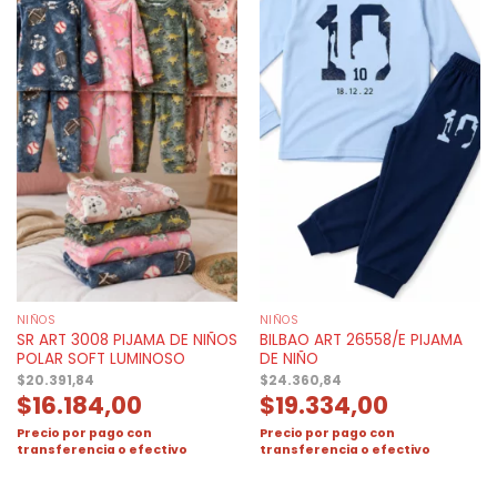
NIÑOS
NIÑOS
SR ART 3008 PIJAMA DE NIÑOS
BILBAO ART 26558/E PIJAMA
POLAR SOFT LUMINOSO
DE NIÑO
$
20.391,84
$
24.360,84
$
16.184,00
$
19.334,00
Precio por pago con
Precio por pago con
transferencia o efectivo
transferencia o efectivo