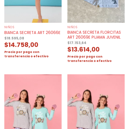
NIÑOS
NIÑOS
BIANCA SECRETA FLORCITAS
BIANCA SECRETA ART 26066E
ART 26069E PIJAMA JUVENIL
$
18.595,08
$
14.758,00
$
17.153,64
$
13.614,00
Precio por pago con
transferencia o efectivo
Precio por pago con
transferencia o efectivo