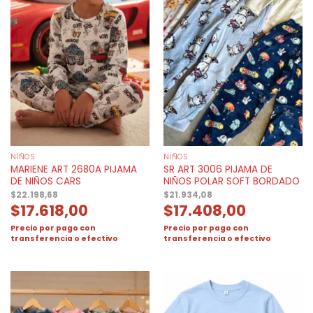
NIÑOS
NIÑOS
MARIENE ART 2680A PIJAMA
SR ART 3006 PIJAMA DE
DE NIÑOS CARS
NIÑOS POLAR SOFT BORDADO
$
22.198,68
$
21.934,08
$
17.618,00
$
17.408,00
Precio por pago con
Precio por pago con
transferencia o efectivo
transferencia o efectivo