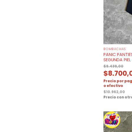
BOMBACHAS
PANIC PANTIE
SEGUNDA PIEL
$
9.439,00
$
8.700,
Precio por pag
o efectivo
$
10.962,00
Precio con ot