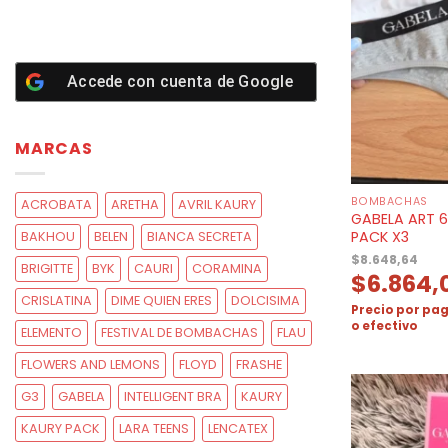
Accede con cuenta de
Google
MARCAS
BOMBACHAS
ACROBATA
ARETHA
AVRIL KAURY
GABELA ART 6
PACK X3
BAKHOU
BELEN
BIANCA SECRETA
$
8.648,64
BRIGITTE
BYK
CAURI
CORAMINA
$
6.864,
CRISLATINA
DIME QUIEN ERES
DOLCISIMA
Precio por pag
o efectivo
ELEMENTO
FESTIVAL DE BOMBACHAS
FLAU
FLOWERS AND LEMONS
FLOYD
FRASHE
G3
GABELA
INTELLIGENT BRA
KAURY
KAURY PACK
LARA TEENS
LENCATEX