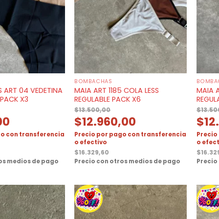
BOMBACHAS
BOMBA
S ART 04 VEDETINA
MAIA ART 1185 COLA LESS
MAIA A
 PACK X3
REGULABLE PACK X6
REGUL
$
13.500,00
$
13.50
00
$
12.960,00
$
12
o con transferencia
Precio por pago con transferencia
Precio
o efectivo
o efec
$
16.329,60
$
16.32
ros medios de pago
Precio con otros medios de pago
Precio