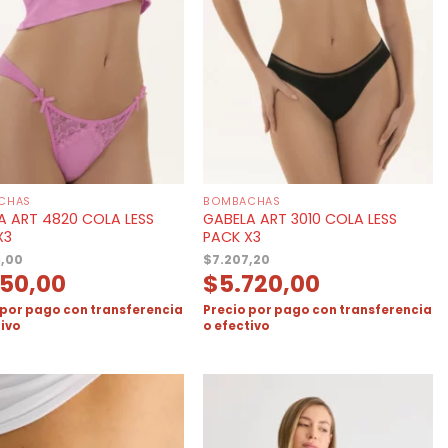
CHAS
BOMBACHAS
A ART 4820 COLA LESS
GABELA ART 3010 COLA LESS
X3
PACK X3
9,00
$
7.207,20
150,00
$
5.720,00
 por pago con transferencia
Precio por pago con transferencia
tivo
o efectivo