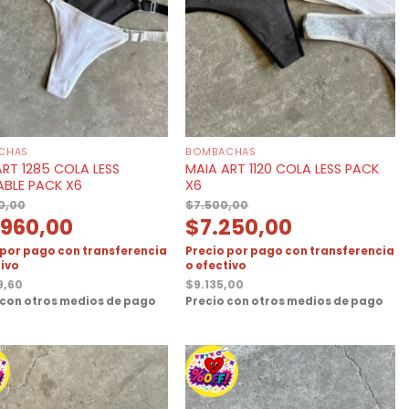
CHAS
BOMBACHAS
RT 1285 COLA LESS
MAIA ART 1120 COLA LESS PACK
ABLE PACK X6
X6
0,00
$
7.500,00
.960,00
$
7.250,00
 por pago con transferencia
Precio por pago con transferencia
tivo
o efectivo
9,60
$
9.135,00
 con otros medios de pago
Precio con otros medios de pago