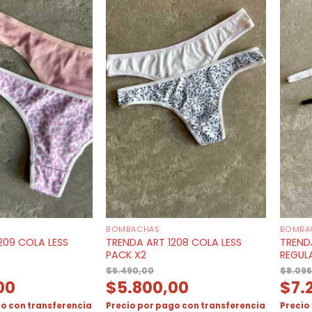
BOMBACHAS
BOMBA
209 COLA LESS
TRENDA ART 1208 COLA LESS
TREND
PACK X2
REGUL
$
6.490,00
$
8.096
00
$
5.800,00
$
7.
o con transferencia
Precio por pago con transferencia
Precio