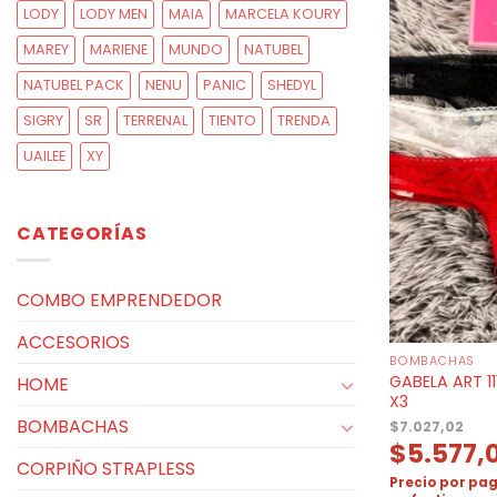
LODY
LODY MEN
MAIA
MARCELA KOURY
MAREY
MARIENE
MUNDO
NATUBEL
NATUBEL PACK
NENU
PANIC
SHEDYL
SIGRY
SR
TERRENAL
TIENTO
TRENDA
UAILEE
XY
CATEGORÍAS
COMBO EMPRENDEDOR
ACCESORIOS
BOMBACHAS
GABELA ART 1
HOME
X3
BOMBACHAS
$
7.027,02
$
5.577,
CORPIÑO STRAPLESS
Precio por pag