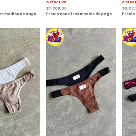
o efectivo
o efec
$
7.308,00
$
9.117
ros medios de pago
Precio con otros medios de pago
Precio