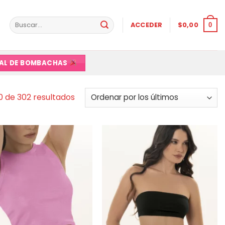
Buscar
ACCEDER
$
0,00
0
por:
VAL DE BOMBACHAS
Ordenado
 de 302 resultados
por
los
últimos