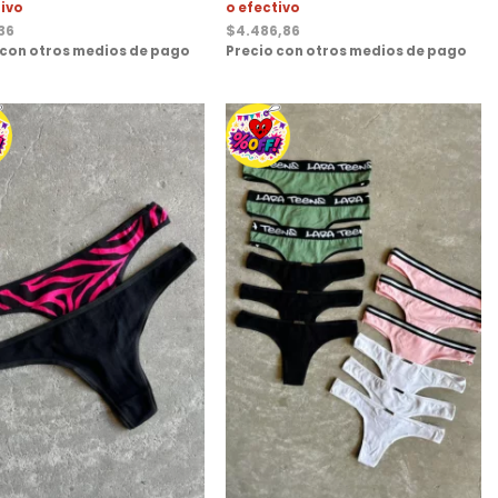
tivo
o efectivo
,36
$
4.486,86
 con otros medios de pago
Precio con otros medios de pago