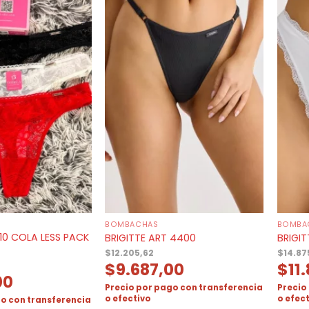
BOMBACHAS
BOMBA
110 COLA LESS PACK
BRIGITTE ART 4400
BRIGIT
$
12.205,62
$
14.87
$
9.687,00
$
11
00
Precio por pago con transferencia
Precio
o efectivo
o efec
o con transferencia