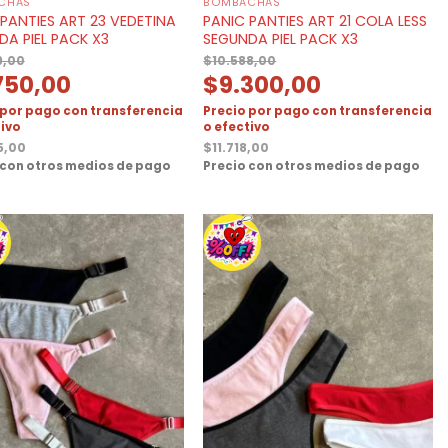
CHAS
BOMBACHAS
PANTIES ART 23 VEDETINA
PANIC PANTIES ART 21 COLA LESS
DA PIEL PACK X3
SEGUNDA PIEL PACK X3
9,00
$
10.588,00
750,00
$
9.300,00
 por pago con transferencia
Precio por pago con transferencia
tivo
o efectivo
5,00
$
11.718,00
 con otros medios de pago
Precio con otros medios de pago