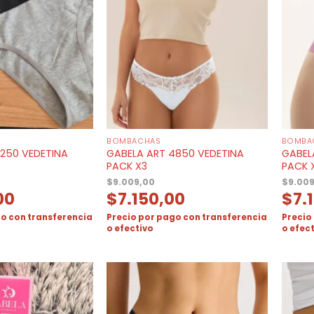
BOMBACHAS
BOMBA
250 VEDETINA
GABELA ART 4850 VEDETINA
GABEL
PACK X3
PACK 
$
9.009,00
$
9.00
00
$
7.150,00
$
7.
o con transferencia
Precio por pago con transferencia
Precio
o efectivo
o efec