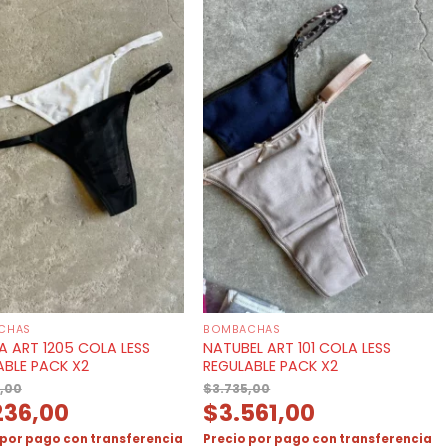
CHAS
BOMBACHAS
A ART 1205 COLA LESS
NATUBEL ART 101 COLA LESS
ABLE PACK X2
REGULABLE PACK X2
,00
$
3.735,00
236,00
$
3.561,00
 por pago con transferencia
Precio por pago con transferencia