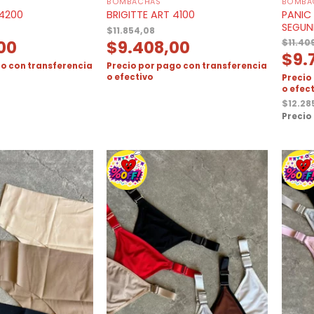
BOMBACHAS
BOMBA
PANIC 
 4200
BRIGITTE ART 4100
SEGUN
$
11.854,08
,00
$
9.408,00
$
11.40
$
9.
o con transferencia
Precio por pago con transferencia
o efectivo
Precio
o efec
$
12.28
Precio