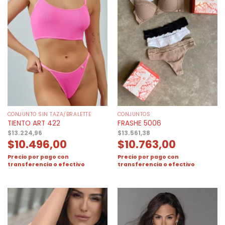
CONJUNTO SIN TAZA/BRALETTE
CONJUNTOS
TIENTO ART 422
FRASHE 5006
$
13.224,96
$
13.561,38
$
10.496,00
$
10.763,00
Precio por pago con
Precio por pago con
transferencia o efectivo
transferencia o efectivo