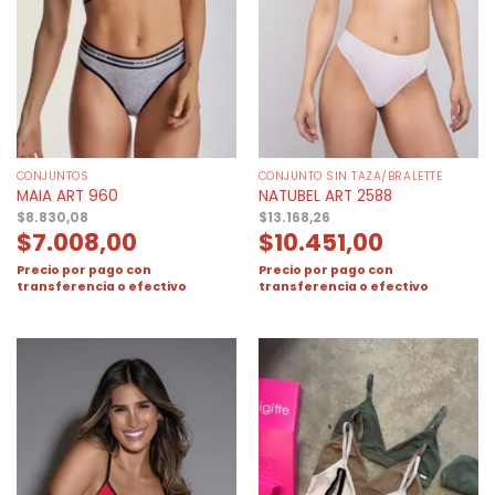
CONJUNTOS
CONJUNTO SIN TAZA/BRALETTE
MAIA ART 960
NATUBEL ART 2588
$
8.830,08
$
13.168,26
$
7.008,00
$
10.451,00
Precio por pago con
Precio por pago con
transferencia o efectivo
transferencia o efectivo