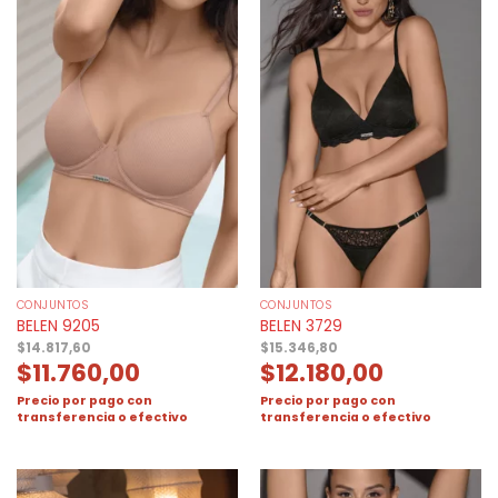
CONJUNTOS
CONJUNTOS
BELEN 9205
BELEN 3729
$
14.817,60
$
15.346,80
$
11.760,00
$
12.180,00
Precio por pago con
Precio por pago con
transferencia o efectivo
transferencia o efectivo