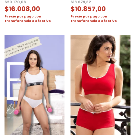
$
20.170,08
$
13.679,82
$
16.008,00
$
10.857,00
Precio por pago con
Precio por pago con
transferencia o efectivo
transferencia o efectivo