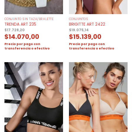
CONJUNTO SIN TAZA/BRALETTE
CONJUNTOS
TRENDA ART 235
BRIGITTE ART 2422
$
17.728,20
$
19.075,14
$
14.070,00
$
15.139,00
Precio por pago con
Precio por pago con
transferencia o efectivo
transferencia o efectivo