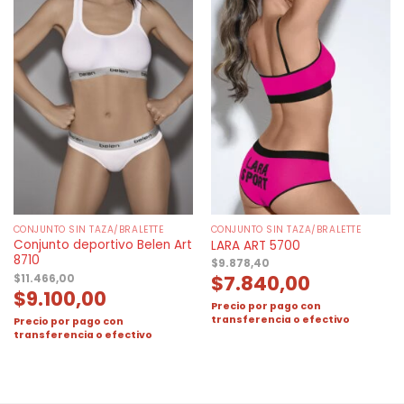
CONJUNTO SIN TAZA/BRALETTE
CONJUNTO SIN TAZA/BRALETTE
Conjunto deportivo Belen Art
LARA ART 5700
8710
$
9.878,40
$
7.840,00
$
11.466,00
$
9.100,00
Precio por pago con
transferencia o efectivo
Precio por pago con
transferencia o efectivo