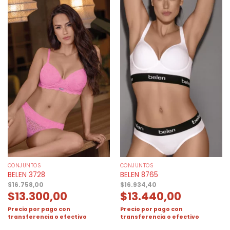
CONJUNTOS
CONJUNTOS
BELEN 3728
BELEN 8765
$
16.758,00
$
16.934,40
$
13.300,00
$
13.440,00
Precio por pago con
Precio por pago con
transferencia o efectivo
transferencia o efectivo