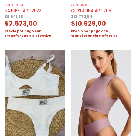
CONJUNTOS
CONJUNTOS
NATUBEL ART 2522
CRISLATINA ART 708
$
9.541,98
$
13.770,54
$
7.573,00
$
10.929,00
Precio por pago con
Precio por pago con
transferencia o efectivo
transferencia o efectivo