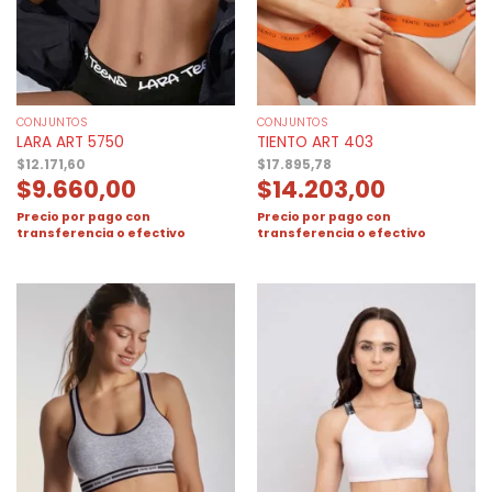
CONJUNTOS
CONJUNTOS
LARA ART 5750
TIENTO ART 403
$
12.171,60
$
17.895,78
$
9.660,00
$
14.203,00
Precio por pago con
Precio por pago con
transferencia o efectivo
transferencia o efectivo