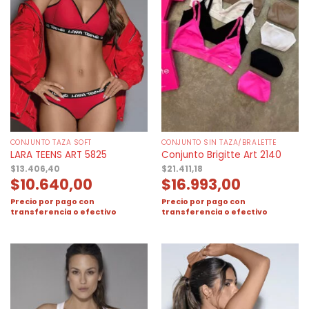
CONJUNTO TAZA SOFT
CONJUNTO SIN TAZA/BRALETTE
LARA TEENS ART 5825
Conjunto Brigitte Art 2140
$
13.406,40
$
21.411,18
$
10.640,00
$
16.993,00
Precio por pago con
Precio por pago con
transferencia o efectivo
transferencia o efectivo