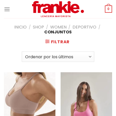
Saltar
al
0
contenido
INICIO
/
SHOP
/
WOMEN
/
DEPORTIVO
/
CONJUNTOS
FILTRAR