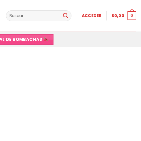
Buscar
ACCEDER
$
0,00
0
por:
VAL DE BOMBACHAS