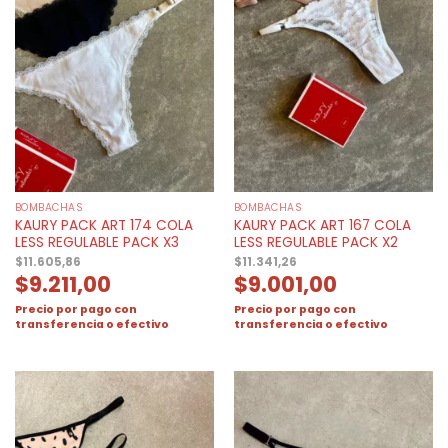
BOMBACHAS
BOMBACHAS
KAURY PACK ART 174 COLA
KAURY PACK ART 167 COLA
LESS REGULABLE PACK X3
LESS REGULABLE PACK X2
$
11.605,86
$
11.341,26
$
9.211,00
$
9.001,00
Precio por pago con
Precio por pago con
transferencia o efectivo
transferencia o efectivo