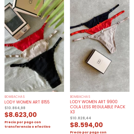
BOMBACHAS
BOMBACHAS
LODY WOMEN ART 9900
LODY WOMEN ART 8155
COLA LESS REGULABLE PACK
$
10.864,98
X3
$
8.623,00
$
10.828,44
Precio por pago con
$
8.594,00
transferencia o efectivo
Precio por pago con