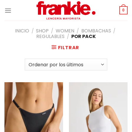
Saltar
al
0
contenido
INICIO
/
SHOP
/
WOMEN
/
BOMBACHAS
/
REGULABLES
/
POR PACK
FILTRAR