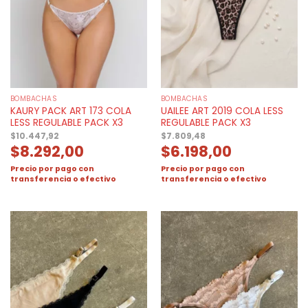
BOMBACHAS
BOMBACHAS
KAURY PACK ART 173 COLA
UAILEE ART 2019 COLA LESS
LESS REGULABLE PACK X3
REGULABLE PACK X3
$
10.447,92
$
7.809,48
$
8.292,00
$
6.198,00
Precio por pago con
Precio por pago con
transferencia o efectivo
transferencia o efectivo