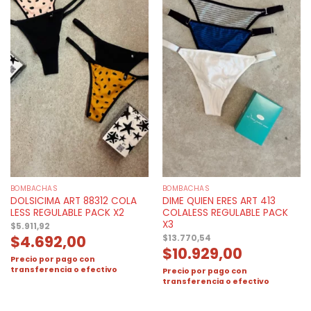
BOMBACHAS
BOMBACHAS
DOLSICIMA ART 88312 COLA
DIME QUIEN ERES ART 413
LESS REGULABLE PACK X2
COLALESS REGULABLE PACK
X3
$
5.911,92
$
4.692,00
$
13.770,54
$
10.929,00
Precio por pago con
transferencia o efectivo
Precio por pago con
transferencia o efectivo