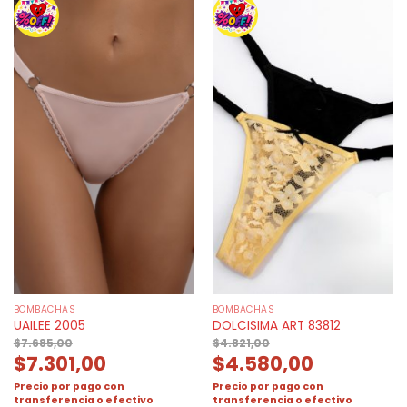
BOMBACHAS
BOMBACHAS
UAILEE 2005
DOLCISIMA ART 83812
$
7.685,00
$
4.821,00
$
7.301,00
$
4.580,00
Precio por pago con
Precio por pago con
transferencia o efectivo
transferencia o efectivo