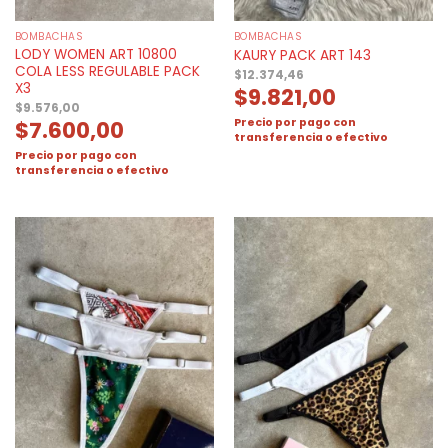
BOMBACHAS
BOMBACHAS
LODY WOMEN ART 10800
KAURY PACK ART 143
COLA LESS REGULABLE PACK
$
12.374,46
X3
$
9.821,00
$
9.576,00
Precio por pago con
$
7.600,00
transferencia o efectivo
Precio por pago con
transferencia o efectivo