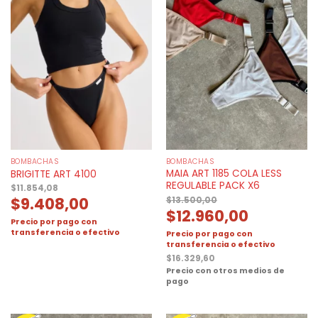
BOMBACHAS
BOMBACHAS
MAIA ART 1185 COLA LESS
BRIGITTE ART 4100
REGULABLE PACK X6
$
11.854,08
$
9.408,00
$
13.500,00
$
12.960,00
Precio por pago con
transferencia o efectivo
Precio por pago con
transferencia o efectivo
$
16.329,60
Precio con otros medios de
pago