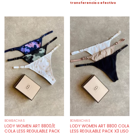
transferencia o efectivo
BOMBACHAS
BOMBACHAS
LODY WOMEN ART 8800/E
LODY WOMEN ART 8800 COLA
COLA LESS REGULABLE PACK
LESS REGULABLE PACK X3 LISO