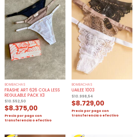
BOMBACHAS
BOMBACHAS
FRASHE ART 626 COLA LESS
UAILEE 1003
REGULABLE PACK X3
$
10.998,54
$
8.729,00
$
10.552,50
$
8.375,00
Precio por pago con
transferencia o efectivo
Precio por pago con
transferencia o efectivo