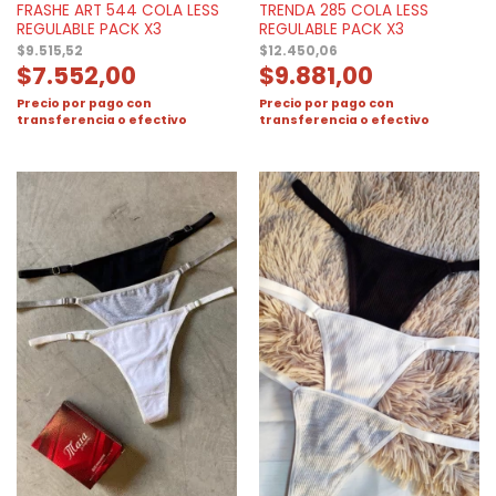
FRASHE ART 544 COLA LESS
TRENDA 285 COLA LESS
REGULABLE PACK X3
REGULABLE PACK X3
$
9.515,52
$
12.450,06
$
7.552,00
$
9.881,00
Precio por pago con
Precio por pago con
transferencia o efectivo
transferencia o efectivo