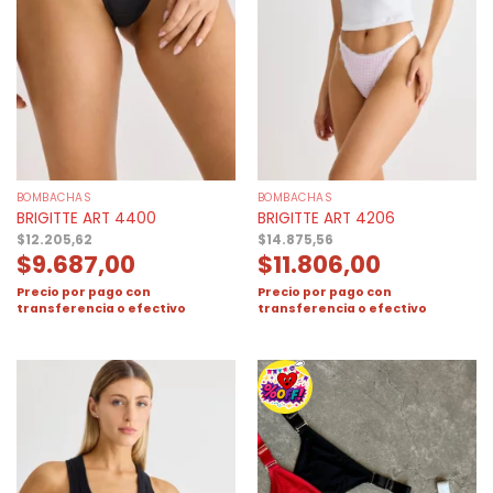
BOMBACHAS
BOMBACHAS
BRIGITTE ART 4400
BRIGITTE ART 4206
$
12.205,62
$
14.875,56
$
9.687,00
$
11.806,00
Precio por pago con
Precio por pago con
transferencia o efectivo
transferencia o efectivo