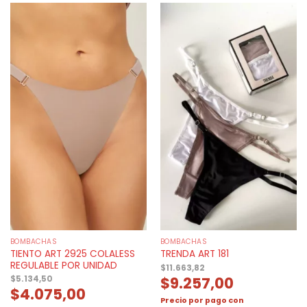
BOMBACHAS
BOMBACHAS
TIENTO ART 2925 COLALESS
TRENDA ART 181
REGULABLE POR UNIDAD
$
11.663,82
$
9.257,00
$
5.134,50
$
4.075,00
Precio por pago con