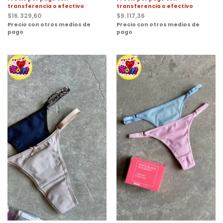
transferencia o efectivo
transferencia o efectivo
$
16.329,60
$
9.117,36
Precio con otros medios de
Precio con otros medios de
pago
pago