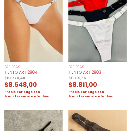
POR PACK
POR PACK
TIENTO ART 2804
TIENTO ART 2803
$
10.770,48
$
11.101,86
$
8.548,00
$
8.811,00
Precio por pago con
Precio por pago con
transferencia o efectivo
transferencia o efectivo