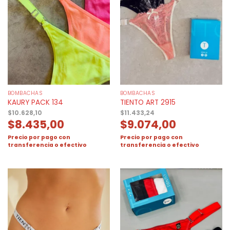
BOMBACHAS
BOMBACHAS
KAURY PACK 134
TIENTO ART 2915
$
10.628,10
$
11.433,24
$
8.435,00
$
9.074,00
Precio por pago con
Precio por pago con
transferencia o efectivo
transferencia o efectivo