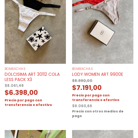
BOMBACHAS
BOMBACHAS
DOLCISIMA ART 30112 COLA
LODY WOMEN ART 9900E
LESS PACK X3
$
8.990,00
$
7.191,00
$
8.061,48
$
6.398,00
Precio por pago con
transferencia o efectivo
Precio por pago con
transferencia o efectivo
$
9.060,66
Precio con otros medios de
pago