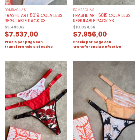
BOMBACHAS
BOMBACHAS
FRASHE ART 5019 COLA LESS
FRASHE ART 5015 COLA LESS
REGULABLE PACK X3
REGULABLE PACK X3
$
9.496,62
$
10.024,56
$
7.537,00
$
7.956,00
Precio por pago con
Precio por pago con
transferencia o efectivo
transferencia o efectivo