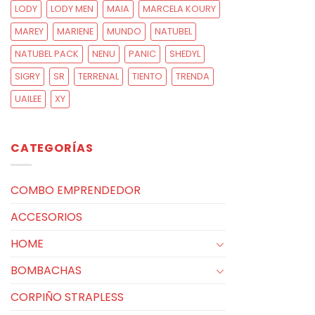
LODY
LODY MEN
MAIA
MARCELA KOURY
MAREY
MARIENE
MUNDO
NATUBEL
NATUBEL PACK
NENU
PANIC
SHEDYL
SIGRY
SR
TERRENAL
TIENTO
TRENDA
UAILEE
XY
CATEGORÍAS
COMBO EMPRENDEDOR
ACCESORIOS
HOME
BOMBACHAS
CORPIÑO STRAPLESS