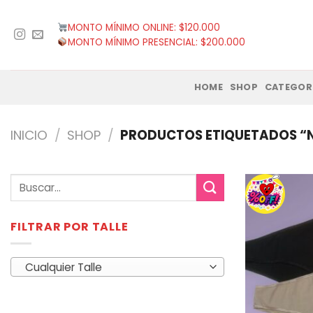
Saltar
al
MONTO MÍNIMO ONLINE: $120.000
contenido
MONTO MÍNIMO PRESENCIAL: $200.000
HOME
SHOP
CATEGOR
INICIO
/
SHOP
/
PRODUCTOS ETIQUETADOS “
Buscar
por:
FILTRAR POR TALLE
Cualquier Talle