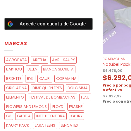
Accede con cuenta de
Google
MARCAS
BOMBACHAS
ACROBATA
ARETHA
AVRIL KAURY
Natubel Pack
BAKHOU
BELEN
BIANCA SECRETA
$
6.478,00
$
6.292,
BRIGITTE
BYK
CAURI
CORAMINA
Precio por pag
CRISLATINA
DIME QUIEN ERES
DOLCISIMA
o efectivo
$
7.927,92
ELEMENTO
FESTIVAL DE BOMBACHAS
FLAU
Precio con ot
FLOWERS AND LEMONS
FLOYD
FRASHE
G3
GABELA
INTELLIGENT BRA
KAURY
KAURY PACK
LARA TEENS
LENCATEX