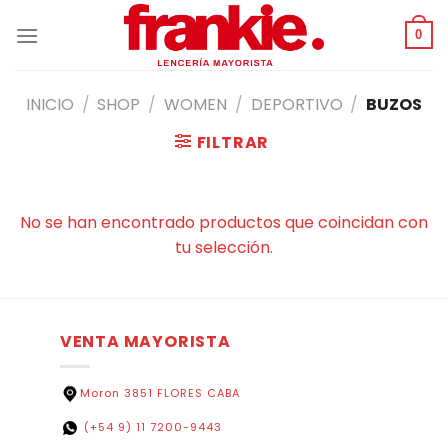
Saltar
al
0
contenido
INICIO
/
SHOP
/
WOMEN
/
DEPORTIVO
/
BUZOS
FILTRAR
No se han encontrado productos que coincidan con
tu selección.
VENTA MAYORISTA
Moron 3851 FLORES CABA
(+54 9) 11 7200-9443