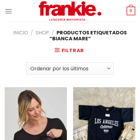
Saltar
al
0
contenido
INICIO
/
SHOP
/
PRODUCTOS ETIQUETADOS
“BIANCA MARE”
FILTRAR