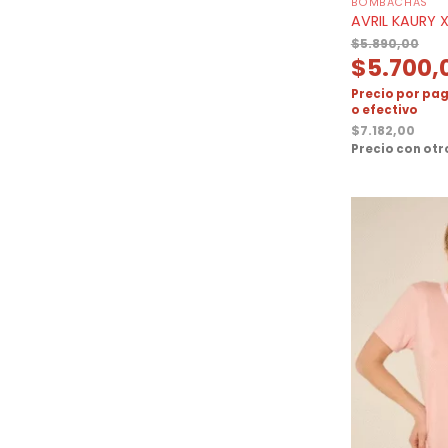
BOMBACHAS
AVRIL KAURY X
$
5.890,00
$
5.700,
Precio por pag
o efectivo
$
7.182,00
Precio con ot