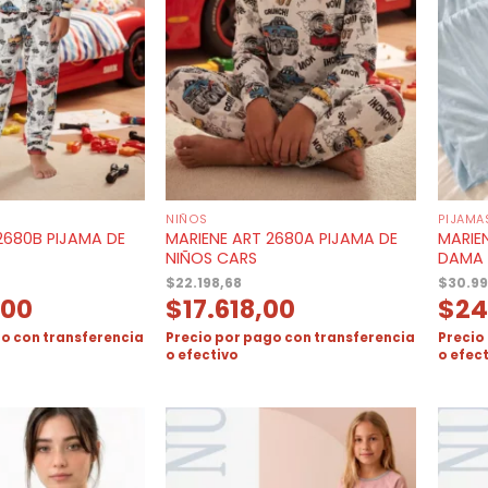
NIÑOS
PIJAMA
2680B PIJAMA DE
MARIENE ART 2680A PIJAMA DE
MARIE
NIÑOS CARS
DAMA
$
22.198,68
$
30.99
,00
$
17.618,00
$
24
o con transferencia
Precio por pago con transferencia
Precio
o efectivo
o efec