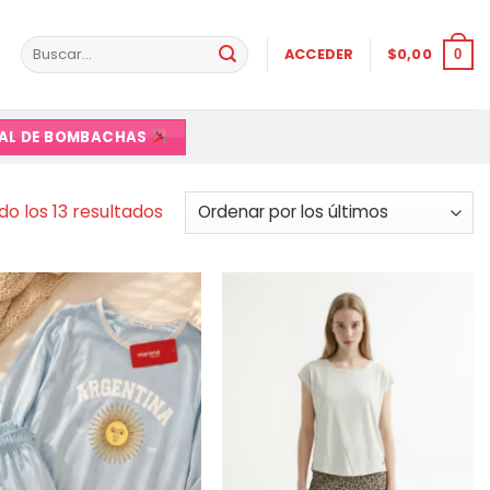
Buscar
ACCEDER
$
0,00
0
por:
VAL DE BOMBACHAS
Ordenado
o los 13 resultados
por
los
últimos