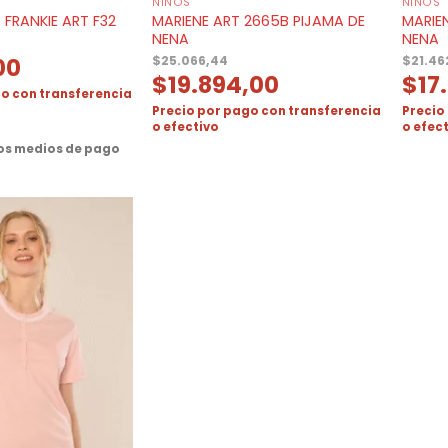
NIÑOS
NIÑOS
MARIENE ART 2665B PIJAMA DE
MARIE
 FRANKIE ART F32
NENA
NENA
00
$
25.066,44
$
21.46
$
19.894,00
$
17
o con transferencia
Precio por pago con transferencia
Precio
o efectivo
o efec
ros medios de pago