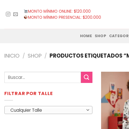
Saltar
al
MONTO MÍNIMO ONLINE: $120.000
contenido
MONTO MÍNIMO PRESENCIAL: $200.000
HOME
SHOP
CATEGOR
INICIO
/
SHOP
/
PRODUCTOS ETIQUETADOS “
Buscar
por:
FILTRAR POR TALLE
Cualquier Talle