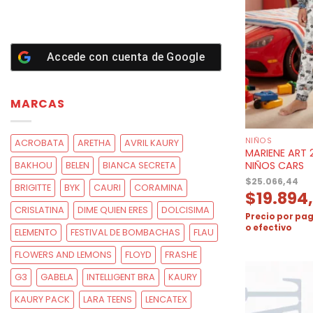
Accede con cuenta de
Google
MARCAS
NIÑOS
ACROBATA
ARETHA
AVRIL KAURY
MARIENE ART 
NIÑOS CARS
BAKHOU
BELEN
BIANCA SECRETA
$
25.066,44
BRIGITTE
BYK
CAURI
CORAMINA
$
19.894
CRISLATINA
DIME QUIEN ERES
DOLCISIMA
Precio por pag
o efectivo
ELEMENTO
FESTIVAL DE BOMBACHAS
FLAU
FLOWERS AND LEMONS
FLOYD
FRASHE
G3
GABELA
INTELLIGENT BRA
KAURY
KAURY PACK
LARA TEENS
LENCATEX