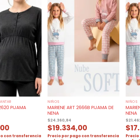
ANTAR
NIÑOS
NIÑOS
2620 PIJAMA
MARIENE ART 2666B PIJAMA DE
MARIE
NENA
NENA
$
24.360,84
$
21.46
,00
$
19.334,00
$
17
o con transferencia
Precio por pago con transferencia
Precio