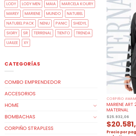
LODY
LODY MEN
MAIA
MARCELA KOURY
MAREY
MARIENE
MUNDO
NATUBEL
NATUBEL PACK
NENU
PANIC
SHEDYL
SIGRY
SR
TERRENAL
TIENTO
TRENDA
UAILEE
XY
CATEGORÍAS
COMBO EMPRENDEDOR
ACCESORIOS
CORPIÑO AMAM
MARIENE ART 
HOME
MATERNAL
BOMBACHAS
$
25.932,06
$
20.581
CORPIÑO STRAPLESS
Precio por pag