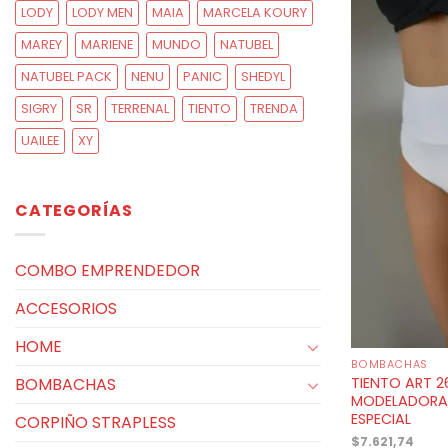
LODY
LODY MEN
MAIA
MARCELA KOURY
MAREY
MARIENE
MUNDO
NATUBEL
NATUBEL PACK
NENU
PANIC
SHEDYL
SIGRY
SR
TERRENAL
TIENTO
TRENDA
UAILEE
XY
CATEGORÍAS
COMBO EMPRENDEDOR
ACCESORIOS
HOME
BOMBACHAS
TIENTO ART 2
BOMBACHAS
MODELADORA 
ESPECIAL
CORPIÑO STRAPLESS
$
7.621,74