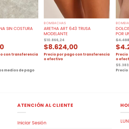
BOMBACHAS
BOMBA
INA SIN COSTURA
ARETHA ART 643 TRUSA
DOLCI
MODELANTE
POR U
$
10.866,24
$
4.49
00
$
8.624,00
$
4.
o con transferencia
Precio por pago con transferencia
Precio
o efectivo
o efec
$
5.383
ros medios de pago
Precio
ATENCIÓN AL CLIENTE
HO
LUN
Iniciar Sesión