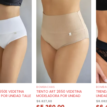
BOMBACHAS
BOMBA
650E VEDETINA
TIENTO ART 2650 VEDETINA
TREND
POR UNIDAD TALLE
MODELADORA POR UNIDAD
UNIDA
$
6.627,60
$
8.082
$
5.260,00
$
6.