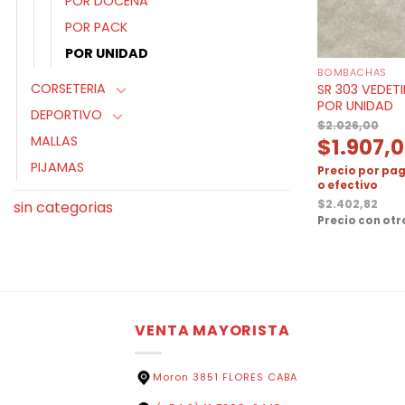
POR DOCENA
POR PACK
POR UNIDAD
BOMBACHAS
CORSETERIA
SR 303 VEDET
POR UNIDAD
DEPORTIVO
$
2.026,00
MALLAS
$
1.907,
PIJAMAS
Precio por pag
o efectivo
$
2.402,82
sin categorias
Precio con ot
VENTA MAYORISTA
Moron 3851 FLORES CABA