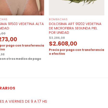
CHAS
BOMBACHAS
SIMA 91503 VEDETINA ALTA
DOLCISIMA ART 91202 VEDETINA
NIDAD
DE MICROFIBRA SEGUNDA PIEL
POR UNIDAD
8,00
273,00
$
3.286,08
$
2.608,00
 por pago con transferencia
tivo
Precio por pago con transferencia
o efectivo
,98
 con otros medios de pago
RARIOS
ES A VIERNES DE 9 A 17 HS