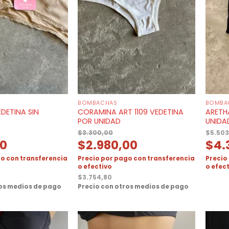
BOMBACHAS
BOMBA
EDETINA SIN
CORAMINA ART 1109 VEDETINA
ARETH
POR UNIDAD
UNIDA
$
3.300,00
$
5.503
00
$
2.980,00
$
4.
o con transferencia
Precio por pago con transferencia
Precio
o efectivo
o efec
$
3.754,80
ros medios de pago
Precio con otros medios de pago