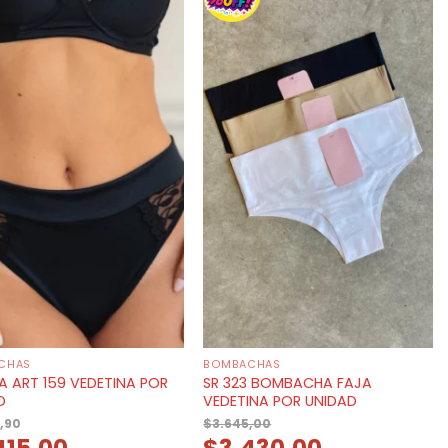
CHAS
BOMBACHAS
A ART 159 VEDETINA POR
SR 323 BOMBACHA FAJA
D
VEDETINA POR UNIDAD
,90
$
3.645,00
415,00
$
3.430,00