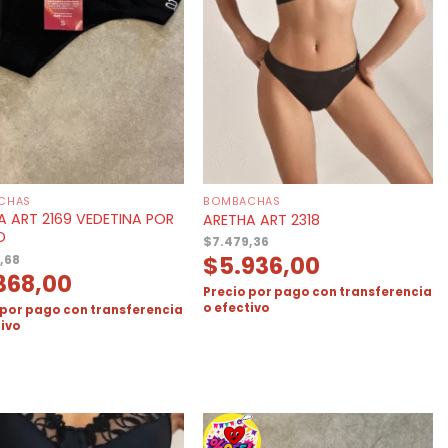
CHAS
BOMBACHAS
A ART 2169 VEDETINA POR
ARETHA ART 2318
D
$
7.479,36
$
5.936,00
,68
368,00
Precio por pago con transferencia
o efectivo
 por pago con transferencia
tivo