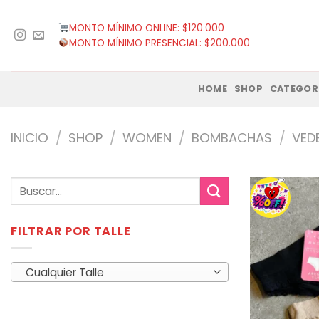
Saltar
al
MONTO MÍNIMO ONLINE: $120.000
contenido
MONTO MÍNIMO PRESENCIAL: $200.000
HOME
SHOP
CATEGOR
INICIO
/
SHOP
/
WOMEN
/
BOMBACHAS
/
VED
Buscar
por:
FILTRAR POR TALLE
Cualquier Talle