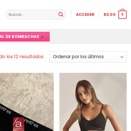
Buscar
ACCEDER
$
0,00
0
por:
VAL DE BOMBACHAS
Ordenado
o los 12 resultados
por
los
últimos