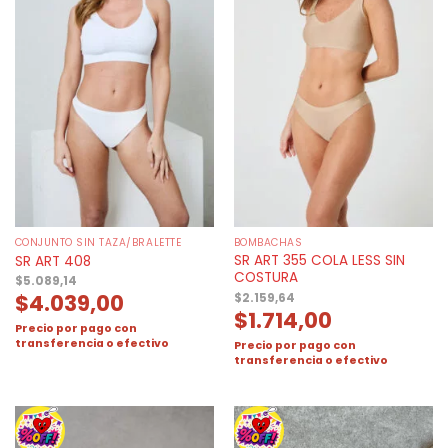
CONJUNTO SIN TAZA/BRALETTE
BOMBACHAS
SR ART 355 COLA LESS SIN
SR ART 408
COSTURA
$
5.089,14
$
4.039,00
$
2.159,64
$
1.714,00
Precio por pago con
transferencia o efectivo
Precio por pago con
transferencia o efectivo