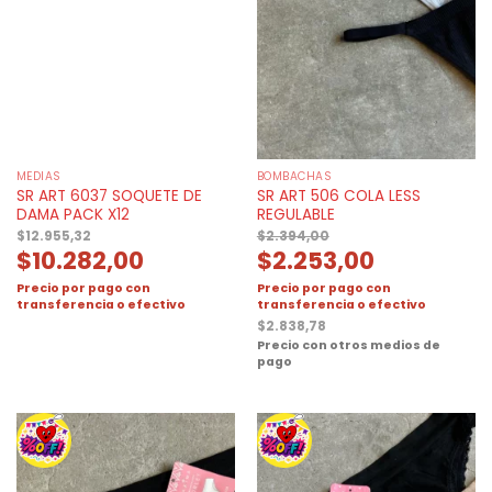
MEDIAS
BOMBACHAS
SR ART 6037 SOQUETE DE
SR ART 506 COLA LESS
DAMA PACK X12
REGULABLE
$
12.955,32
$
2.394,00
$
10.282,00
$
2.253,00
Precio por pago con
Precio por pago con
transferencia o efectivo
transferencia o efectivo
$
2.838,78
Precio con otros medios de
pago