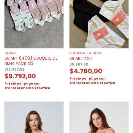
MEDIAS
CONJUNTO DE NENA
SR ART 6400.1 SOQUETE DE
SR ART 425
NENA PACK X12
$
5.997,60
$
4.760,00
$
12.337,92
$
9.792,00
Precio por pago con
transferencia o efectivo
Precio por pago con
transferencia o efectivo