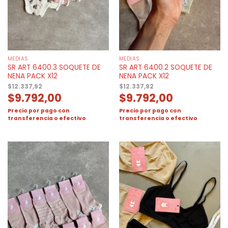
MEDIAS
MEDIAS
SR ART 6400.3 SOQUETE DE
SR ART 6400.2 SOQUETE DE
NENA PACK X12
NENA PACK X12
$
12.337,92
$
12.337,92
$
9.792,00
$
9.792,00
Precio por pago con
Precio por pago con
transferencia o efectivo
transferencia o efectivo