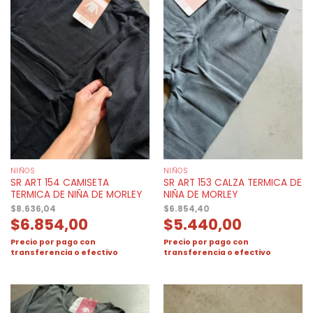
NIÑOS
NIÑOS
SR ART 154 CAMISETA
SR ART 153 CALZA TERMICA DE
TERMICA DE NIÑA DE MORLEY
NIÑA DE MORLEY
$
8.636,04
$
6.854,40
$
6.854,00
$
5.440,00
Precio por pago con
Precio por pago con
transferencia o efectivo
transferencia o efectivo