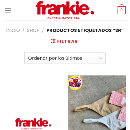
Saltar
al
0
contenido
INICIO
/
SHOP
/
PRODUCTOS ETIQUETADOS “SR”
FILTRAR