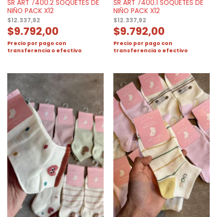
SR ART 7400.2 SOQUETES DE
SR ART 7400.1 SOQUETES DE
NIÑO PACK X12
NIÑO PACK X12
$
12.337,92
$
12.337,92
$
9.792,00
$
9.792,00
Precio por pago con
Precio por pago con
transferencia o efectivo
transferencia o efectivo