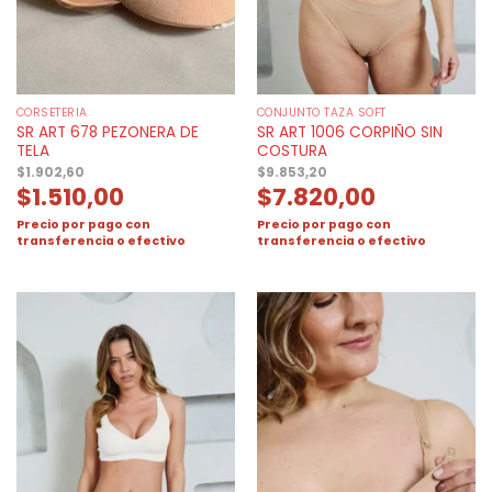
CORSETERIA
CONJUNTO TAZA SOFT
SR ART 678 PEZONERA DE
SR ART 1006 CORPIÑO SIN
TELA
COSTURA
$
1.902,60
$
9.853,20
$
1.510,00
$
7.820,00
Precio por pago con
Precio por pago con
transferencia o efectivo
transferencia o efectivo