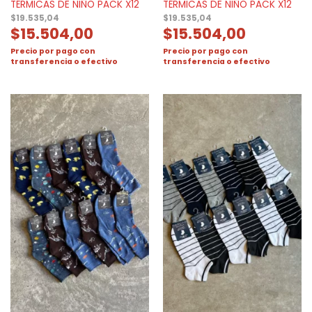
TÉRMICAS DE NIÑO PACK X12
TÉRMICAS DE NIÑO PACK X12
$
19.535,04
$
19.535,04
$
15.504,00
$
15.504,00
Precio por pago con
Precio por pago con
transferencia o efectivo
transferencia o efectivo