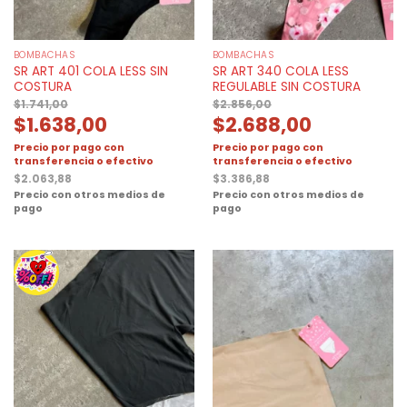
BOMBACHAS
BOMBACHAS
SR ART 401 COLA LESS SIN
SR ART 340 COLA LESS
COSTURA
REGULABLE SIN COSTURA
$
1.741,00
$
2.856,00
$
1.638,00
$
2.688,00
Precio por pago con
Precio por pago con
transferencia o efectivo
transferencia o efectivo
$
2.063,88
$
3.386,88
Precio con otros medios de
Precio con otros medios de
pago
pago