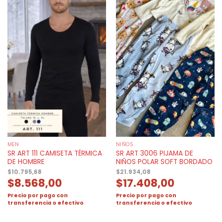
MEN
NIÑOS
SR ART 111 CAMISETA TÉRMICA
SR ART 3006 PIJAMA DE
DE HOMBRE
NIÑOS POLAR SOFT BORDADO
$
10.795,68
$
21.934,08
$
8.568,00
$
17.408,00
Precio por pago con
Precio por pago con
transferencia o efectivo
transferencia o efectivo