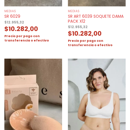
MEDIAS
MEDIAS
SR ART 6039 SOQUETE DAMA
SR 6029
PACK X12
$
12.955,32
$
10.282,00
$
12.955,32
$
10.282,00
Precio por pago con
transferencia o efectivo
Precio por pago con
transferencia o efectivo