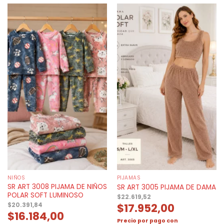
NIÑOS
PIJAMAS
SR ART 3008 PIJAMA DE NIÑOS
SR ART 3005 PIJAMA DE DAMA
POLAR SOFT LUMINOSO
$
22.619,52
$
17.952,00
$
20.391,84
$
16.184,00
Precio por pago con