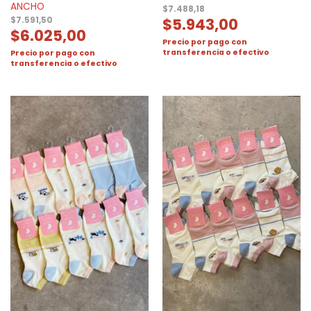
ANCHO
$
7.488,18
$
5.943,00
$
7.591,50
$
6.025,00
Precio por pago con
transferencia o efectivo
Precio por pago con
transferencia o efectivo