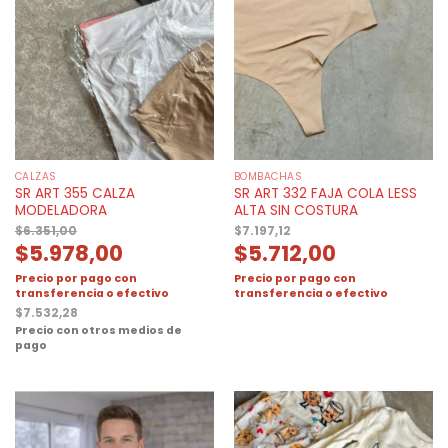
CALZAS
BOMBACHAS
SR ART 355 CALZA
SR ART 332 FAJA COLA LESS
MODELADORA
ALTA SIN COSTURA
$
6.351,00
$
7.197,12
$
5.978,00
$
5.712,00
Precio por pago con
Precio por pago con
transferencia o efectivo
transferencia o efectivo
$
7.532,28
Precio con otros medios de
pago