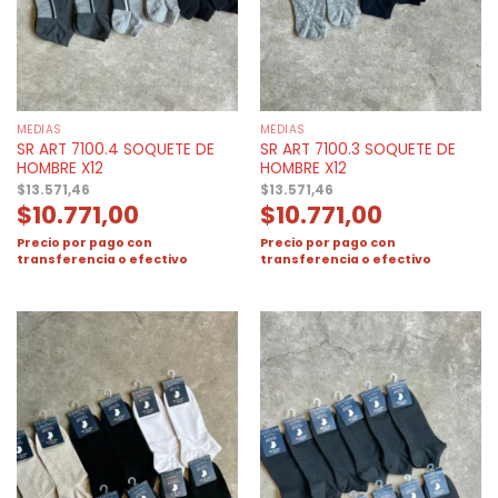
MEDIAS
MEDIAS
SR ART 7100.4 SOQUETE DE
SR ART 7100.3 SOQUETE DE
HOMBRE X12
HOMBRE X12
$
13.571,46
$
13.571,46
$
10.771,00
$
10.771,00
Precio por pago con
Precio por pago con
transferencia o efectivo
transferencia o efectivo