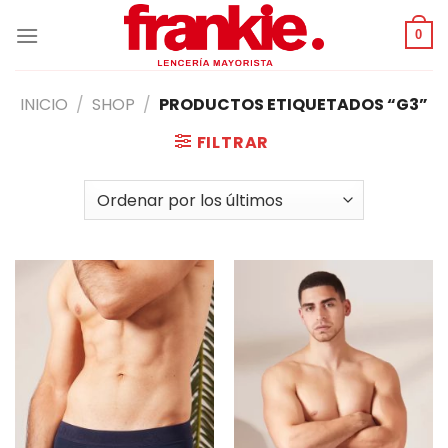
Saltar
al
0
contenido
INICIO
/
SHOP
/
PRODUCTOS ETIQUETADOS “G3”
FILTRAR