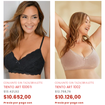
CONJUNTO SIN TAZA/BRALETTE
CONJUNTO SIN TAZA/BRALETTE
TIENTO ART 1006TI
TIENTO ART 1002
$
13.421,52
$
12.758,76
$
10.652,00
$
10.126,00
Precio por pago con
Precio por pago con