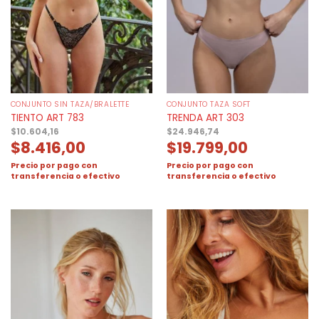
CONJUNTO SIN TAZA/BRALETTE
CONJUNTO TAZA SOFT
TIENTO ART 783
TRENDA ART 303
$
10.604,16
$
24.946,74
$
8.416,00
$
19.799,00
Precio por pago con
Precio por pago con
transferencia o efectivo
transferencia o efectivo