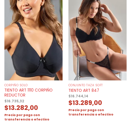
CORPIÑO SOLO
CONJUNTO TAZA SOFT
TIENTO ART 1110 CORPIÑO
TIENTO ART 847
REDUCTOR
$
16.744,14
$
13.289,00
$
16.735,32
$
13.282,00
Precio por pago con
transferencia o efectivo
Precio por pago con
transferencia o efectivo