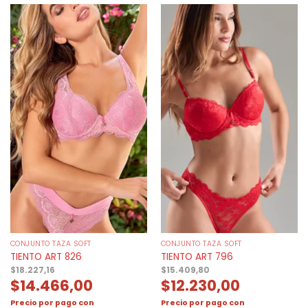
CONJUNTO TAZA SOFT
CONJUNTO TAZA SOFT
TIENTO ART 826
TIENTO ART 796
$
18.227,16
$
15.409,80
$
14.466,00
$
12.230,00
Precio por pago con
Precio por pago con