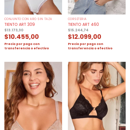
CONJUNTO CON ARO SIN TAZA
CORSETERIA
TIENTO ART 309
TIENTO ART 460
$
13.173,30
$
15.244,74
$
10.455,00
$
12.099,00
Precio por pago con
Precio por pago con
transferencia o efectivo
transferencia o efectivo