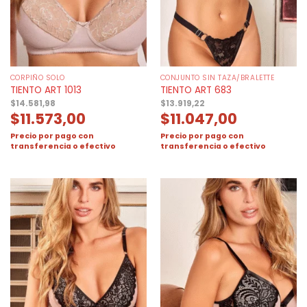
CORPIÑO SOLO
CONJUNTO SIN TAZA/BRALETTE
TIENTO ART 1013
TIENTO ART 683
$
14.581,98
$
13.919,22
$
11.573,00
$
11.047,00
Precio por pago con
Precio por pago con
transferencia o efectivo
transferencia o efectivo