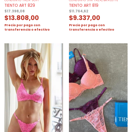
CONJUNTO TAZA SOFT
CONJUNTO SIN TAZA/BRALETTE
TIENTO ART 829
TIENTO ART 819
$
17.398,08
$
11.764,62
$
13.808,00
$
9.337,00
Precio por pago con
Precio por pago con
transferencia o efectivo
transferencia o efectivo