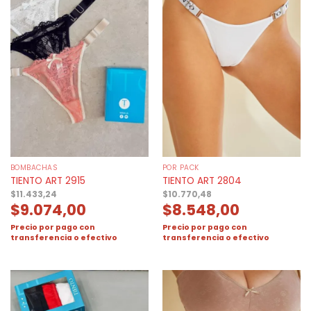
BOMBACHAS
POR PACK
TIENTO ART 2915
TIENTO ART 2804
$
11.433,24
$
10.770,48
$
9.074,00
$
8.548,00
Precio por pago con
Precio por pago con
transferencia o efectivo
transferencia o efectivo