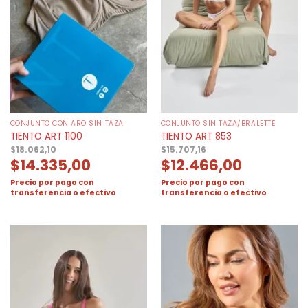
CONJUNTO CON ARO SIN TAZA
CONJUNTO SIN TAZA/BRALETTE
TIENTO ART 1100
TIENTO ART 853
$
18.062,10
$
15.707,16
$
14.335,00
$
12.466,00
Precio por pago con
Precio por pago con
transferencia o efectivo
transferencia o efectivo