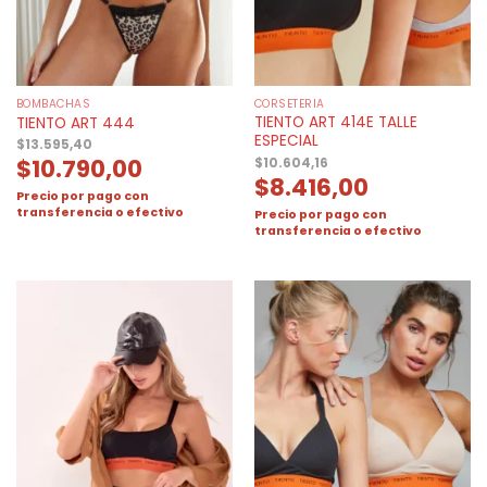
BOMBACHAS
CORSETERIA
TIENTO ART 414E TALLE
TIENTO ART 444
ESPECIAL
$
13.595,40
$
10.790,00
$
10.604,16
$
8.416,00
Precio por pago con
transferencia o efectivo
Precio por pago con
transferencia o efectivo