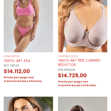
CONJUNTOS
CORPIÑO SOLO
TIENTO ART 1110E CORPIÑO
TIENTO ART 464
REDUCTOR
$
17.781,12
$
14.112,00
$
18.558,54
$
14.729,00
Precio por pago con
transferencia o efectivo
Precio por pago con
transferencia o efectivo