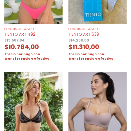
CONJUNTO TAZA SOFT
CONJUNTO TAZA SOFT
TIENTO ART 492
TIENTO ART 639
$
13.587,84
$
14.250,60
$
10.784,00
$
11.310,00
Precio por pago con
Precio por pago con
transferencia o efectivo
transferencia o efectivo