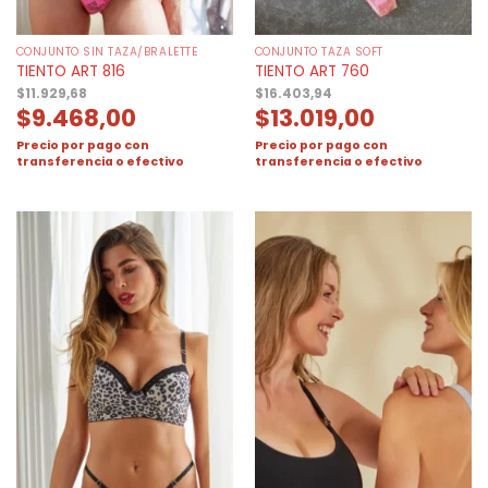
CONJUNTO SIN TAZA/BRALETTE
CONJUNTO TAZA SOFT
TIENTO ART 816
TIENTO ART 760
$
11.929,68
$
16.403,94
$
9.468,00
$
13.019,00
Precio por pago con
Precio por pago con
transferencia o efectivo
transferencia o efectivo