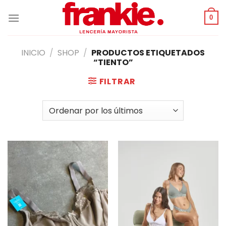
Saltar
al
0
contenido
INICIO
/
SHOP
/
PRODUCTOS ETIQUETADOS
“TIENTO”
FILTRAR