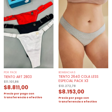
POR PACK
BOMBACHAS
TIENTO 2640 COLA LESS
TIENTO ART 2803
ESPECIAL PACK X3
$
11.101,86
$
8.811,00
$
10.272,78
$
8.153,00
Precio por pago con
transferencia o efectivo
Precio por pago con
transferencia o efectivo