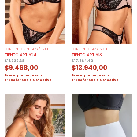
CONJUNTO SIN TAZA/BRALETTE
CONJUNTO TAZA SOFT
TIENTO ART 524
TIENTO ART 513
$
11.929,68
$
17.564,40
$
9.468,00
$
13.940,00
Precio por pago con
Precio por pago con
transferencia o efectivo
transferencia o efectivo