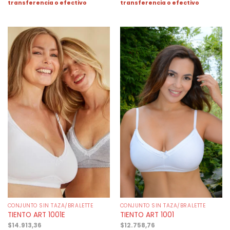
transferencia o efectivo
transferencia o efectivo
CONJUNTO SIN TAZA/BRALETTE
CONJUNTO SIN TAZA/BRALETTE
TIENTO ART 1001E
TIENTO ART 1001
$
14.913,36
$
12.758,76