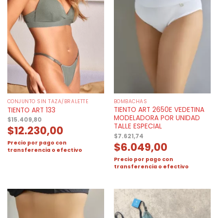
CONJUNTO SIN TAZA/BRALETTE
BOMBACHAS
TIENTO ART 2650E VEDETINA
TIENTO ART 133
MODELADORA POR UNIDAD
$
15.409,80
TALLE ESPECIAL
$
12.230,00
$
7.621,74
Precio por pago con
$
6.049,00
transferencia o efectivo
Precio por pago con
transferencia o efectivo