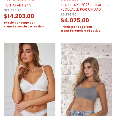
CONJUNTO TAZA SOFT
BOMBACHAS
TIENTO ART 2925 COLALESS
TIENTO ART 249
REGULABLE POR UNIDAD
$
17.895,78
$
14.203,00
$
5.134,50
$
4.075,00
Precio por pago con
transferencia o efectivo
Precio por pago con
transferencia o efectivo