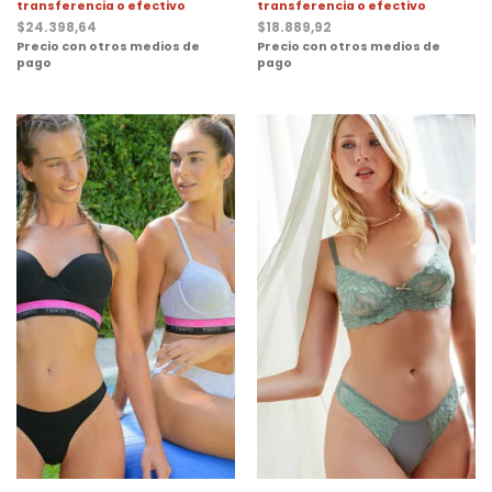
transferencia o efectivo
transferencia o efectivo
$
24.398,64
$
18.889,92
Precio con otros medios de
Precio con otros medios de
pago
pago