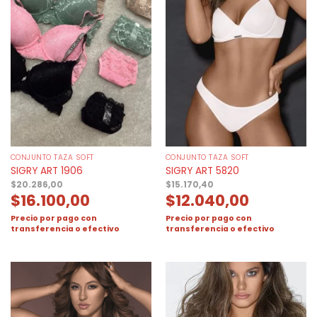
CONJUNTO TAZA SOFT
CONJUNTO TAZA SOFT
SIGRY ART 1906
SIGRY ART 5820
$
20.286,00
$
15.170,40
$
16.100,00
$
12.040,00
Precio por pago con
Precio por pago con
transferencia o efectivo
transferencia o efectivo