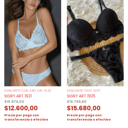
CONJUNTO CON ARO SIN TAZA
CONJUNTO TAZA SOFT
SIGRY ART 1921
SIGRY ART 1925
$
15.876,00
$
19.756,80
$
12.600,00
$
15.680,00
Precio por pago con
Precio por pago con
transferencia o efectivo
transferencia o efectivo