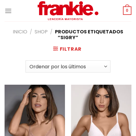
Saltar
al
0
contenido
INICIO
/
SHOP
/
PRODUCTOS ETIQUETADOS
“SIGRY”
FILTRAR