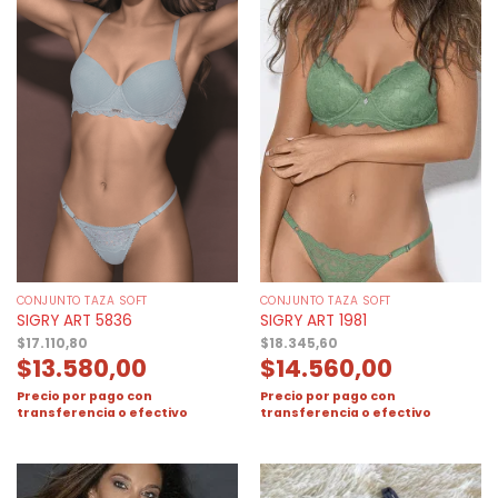
CONJUNTO TAZA SOFT
CONJUNTO TAZA SOFT
SIGRY ART 5836
SIGRY ART 1981
$
17.110,80
$
18.345,60
$
13.580,00
$
14.560,00
Precio por pago con
Precio por pago con
transferencia o efectivo
transferencia o efectivo