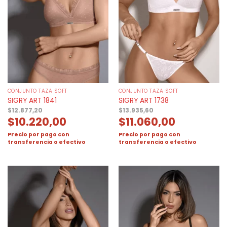
CONJUNTO TAZA SOFT
CONJUNTO TAZA SOFT
SIGRY ART 1841
SIGRY ART 1738
$
12.877,20
$
13.935,60
$
10.220,00
$
11.060,00
Precio por pago con
Precio por pago con
transferencia o efectivo
transferencia o efectivo