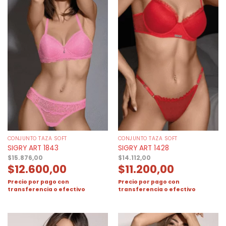
CONJUNTO TAZA SOFT
CONJUNTO TAZA SOFT
SIGRY ART 1843
SIGRY ART 1428
$
15.876,00
$
14.112,00
$
12.600,00
$
11.200,00
Precio por pago con
Precio por pago con
transferencia o efectivo
transferencia o efectivo