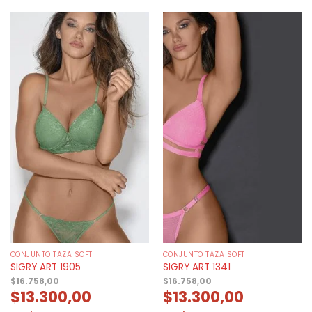
CONJUNTO TAZA SOFT
CONJUNTO TAZA SOFT
SIGRY ART 1905
SIGRY ART 1341
$
16.758,00
$
16.758,00
$
13.300,00
$
13.300,00