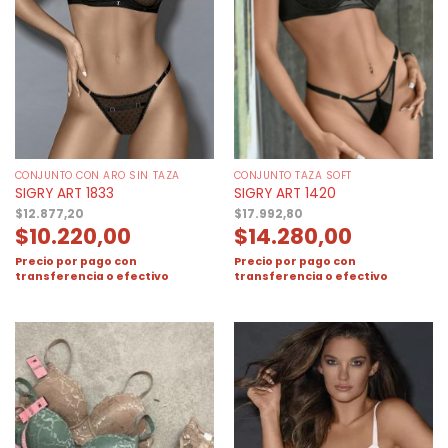
CONJUNTO CON ARO SIN TAZA
CONJUNTO TAZA SOFT
SIGRY ART 1833
SIGRY ART 1420
$
12.877,20
$
17.992,80
$
10.220,00
$
14.280,00
Precio por pago con
Precio por pago con
transferencia o efectivo
transferencia o efectivo