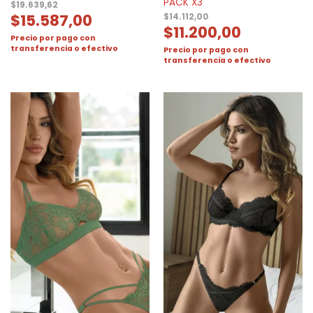
PACK X3
$
19.639,62
$
15.587,00
$
14.112,00
$
11.200,00
Precio por pago con
transferencia o efectivo
Precio por pago con
transferencia o efectivo