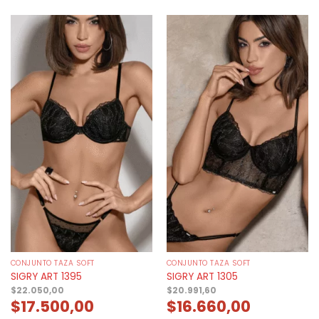
CONJUNTO TAZA SOFT
CONJUNTO TAZA SOFT
SIGRY ART 1395
SIGRY ART 1305
$
22.050,00
$
20.991,60
$
17.500,00
$
16.660,00