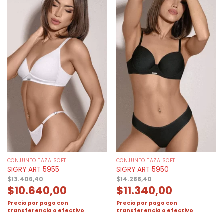
CONJUNTO TAZA SOFT
CONJUNTO TAZA SOFT
SIGRY ART 5955
SIGRY ART 5950
$
13.406,40
$
14.288,40
$
10.640,00
$
11.340,00
Precio por pago con
Precio por pago con
transferencia o efectivo
transferencia o efectivo