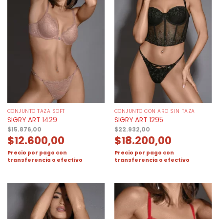
CONJUNTO TAZA SOFT
CONJUNTO CON ARO SIN TAZA
SIGRY ART 1429
SIGRY ART 1295
$
15.876,00
$
22.932,00
$
12.600,00
$
18.200,00
Precio por pago con
Precio por pago con
transferencia o efectivo
transferencia o efectivo