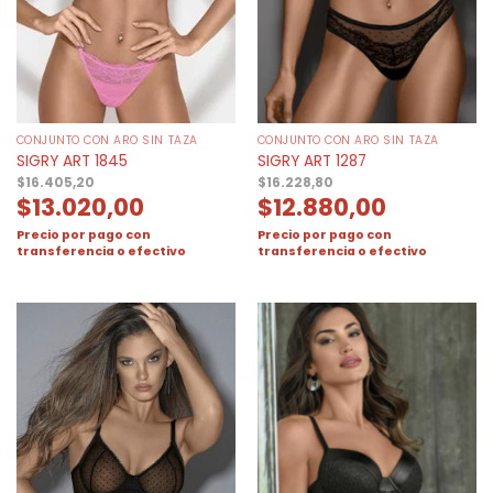
CONJUNTO CON ARO SIN TAZA
CONJUNTO CON ARO SIN TAZA
SIGRY ART 1845
SIGRY ART 1287
$
16.405,20
$
16.228,80
$
13.020,00
$
12.880,00
Precio por pago con
Precio por pago con
transferencia o efectivo
transferencia o efectivo