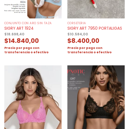
CONJUNTO CON ARO SIN TAZA
CORSETERIA
SIGRY ART 1924
SIGRY ART 7950 PORTALIGAS
$
18.698,40
$
10.584,00
$
14.840,00
$
8.400,00
Precio por pago con
Precio por pago con
transferencia o efectivo
transferencia o efectivo