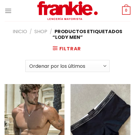
Saltar
al
0
contenido
INICIO
/
SHOP
/
PRODUCTOS ETIQUETADOS
“LODY MEN”
FILTRAR