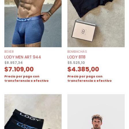
BOXER
BOMBACHAS
LODY MEN ART 944
LODY 8118
$
8.957,34
$
5.525,10
$
7.109,00
$
4.385,00
Precio por pago con
Precio por pago con
transferencia o efectivo
transferencia o efectivo