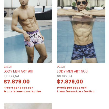
BOXER
BOXER
LODY MEN ART 961
LODY MEN ART 960
$
9.927,54
$
9.927,54
$
7.879,00
$
7.879,00
Precio por pago con
Precio por pago con
transferencia o efectivo
transferencia o efectivo