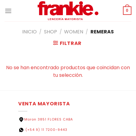
Saltar
al
0
contenido
INICIO
/
SHOP
/
WOMEN
/
REMERAS
FILTRAR
No se han encontrado productos que coincidan con
tu selección.
VENTA MAYORISTA
Moron 3851 FLORES CABA
(+54 9) 11 7200-9443