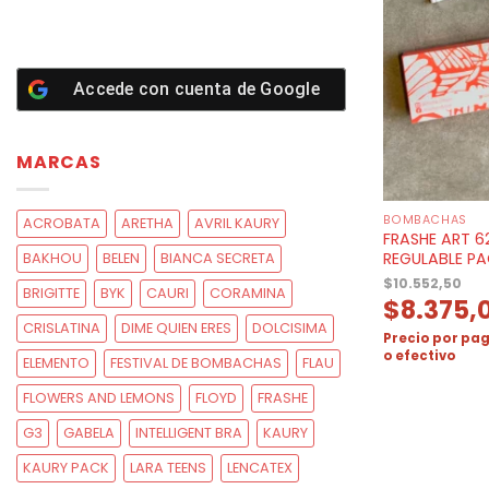
Accede con cuenta de
Google
MARCAS
BOMBACHAS
ACROBATA
ARETHA
AVRIL KAURY
FRASHE ART 6
REGULABLE PA
BAKHOU
BELEN
BIANCA SECRETA
$
10.552,50
BRIGITTE
BYK
CAURI
CORAMINA
$
8.375,
CRISLATINA
DIME QUIEN ERES
DOLCISIMA
Precio por pag
o efectivo
ELEMENTO
FESTIVAL DE BOMBACHAS
FLAU
FLOWERS AND LEMONS
FLOYD
FRASHE
G3
GABELA
INTELLIGENT BRA
KAURY
KAURY PACK
LARA TEENS
LENCATEX