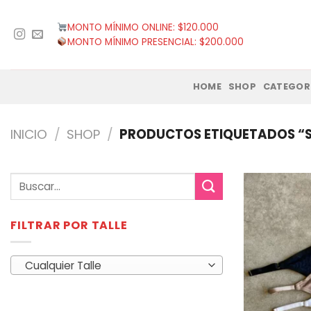
Saltar
al
MONTO MÍNIMO ONLINE: $120.000
contenido
MONTO MÍNIMO PRESENCIAL: $200.000
HOME
SHOP
CATEGOR
INICIO
/
SHOP
/
PRODUCTOS ETIQUETADOS “
Buscar
por:
FILTRAR POR TALLE
Cualquier Talle