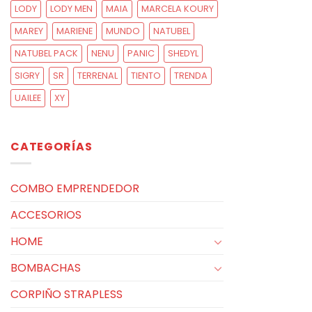
LODY
LODY MEN
MAIA
MARCELA KOURY
MAREY
MARIENE
MUNDO
NATUBEL
NATUBEL PACK
NENU
PANIC
SHEDYL
SIGRY
SR
TERRENAL
TIENTO
TRENDA
UAILEE
XY
CATEGORÍAS
COMBO EMPRENDEDOR
ACCESORIOS
HOME
BOMBACHAS
CORPIÑO STRAPLESS