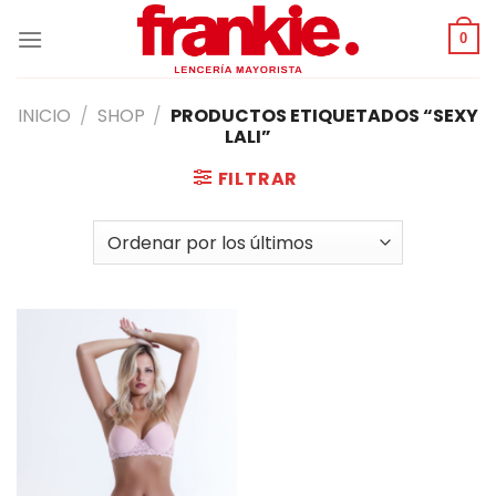
Saltar
al
0
contenido
INICIO
/
SHOP
/
PRODUCTOS ETIQUETADOS “SEXY
LALI”
FILTRAR