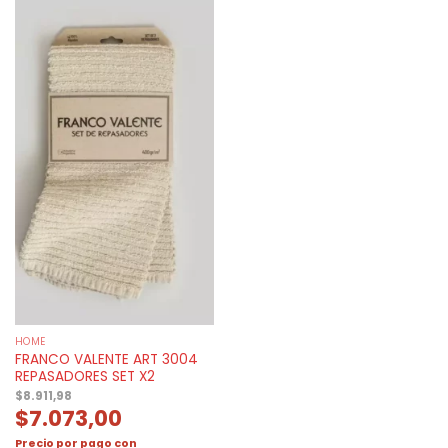
HOME
FRANCO VALENTE ART 3004
REPASADORES SET X2
$
8.911,98
$
7.073,00
Precio por pago con